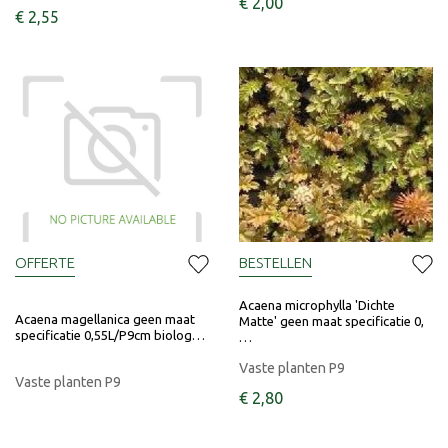
€
2
,
00
€
2
,
55
OFFERTE
BESTELLEN
Acaena microphylla 'Dichte
Acaena magellanica geen maat
Matte' geen maat specificatie 0,
specificatie 0,55L/P9cm biolog…
…
Vaste planten P9
Vaste planten P9
€
2
,
80