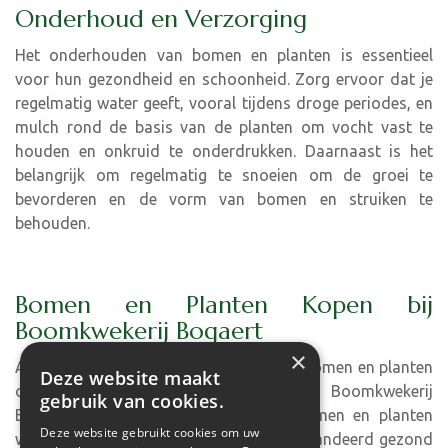
Onderhoud en Verzorging
Het onderhouden van bomen en planten is essentieel
voor hun gezondheid en schoonheid. Zorg ervoor dat je
regelmatig water geeft, vooral tijdens droge periodes, en
mulch rond de basis van de planten om vocht vast te
houden en onkruid te onderdrukken. Daarnaast is het
belangrijk om regelmatig te snoeien om de groei te
bevorderen en de vorm van bomen en struiken te
behouden.
Bomen en Planten Kopen bij
Boomkwekerij Bogaert
×
Als je op zoek bent naar hoogwaardige bomen en planten
Deze website maakt
om jouw tuin te verfraaien, ben je bij Boomkwekerij
gebruik van cookies.
Bogaert aan het juiste adres. Onze bomen en planten
Deze website gebruikt cookies om uw
worden met zorg gekweekt en zijn gegarandeerd gezond