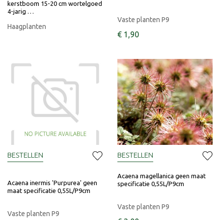
kerstboom 15-20 cm wortelgoed
4-jarig …
Vaste planten P9
Haagplanten
€
1
,
90
BESTELLEN
BESTELLEN
Acaena magellanica geen maat
Acaena inermis 'Purpurea' geen
specificatie 0,55L/P9cm
maat specificatie 0,55L/P9cm
Vaste planten P9
Vaste planten P9