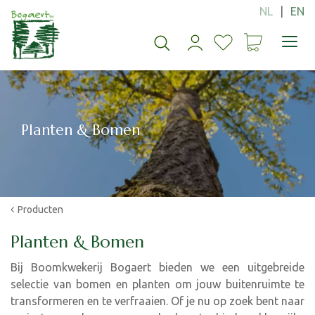
G
a
n
a
a
r
c
o
Planten & Bomen
n
t
e
n
t
Producten
Planten & Bomen
Bij Boomkwekerij Bogaert bieden we een uitgebreide
selectie van bomen en planten om jouw buitenruimte te
transformeren en te verfraaien. Of je nu op zoek bent naar