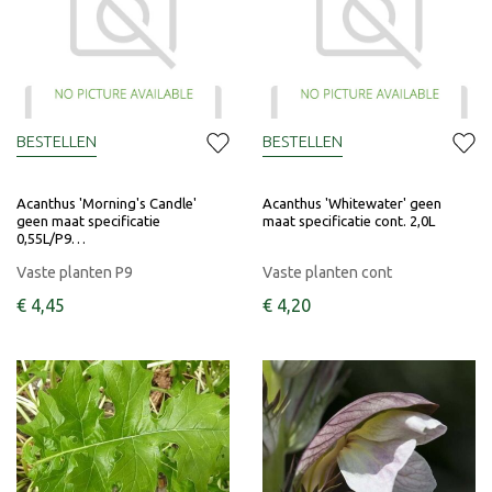
BESTELLEN
BESTELLEN
Acanthus 'Morning's Candle'
Acanthus 'Whitewater' geen
geen maat specificatie
maat specificatie cont. 2,0L
0,55L/P9…
Vaste planten P9
Vaste planten cont
€
4
,
45
€
4
,
20