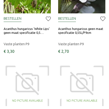
BESTELLEN
BESTELLEN
Acanthus hungaricus 'White Lips'
Acanthus hungaricus geen maat
geen maat specificatie 0,5…
specificatie 0,55L/P9cm
Vaste planten P9
Vaste planten P9
€
3
,
30
€
2
,
70