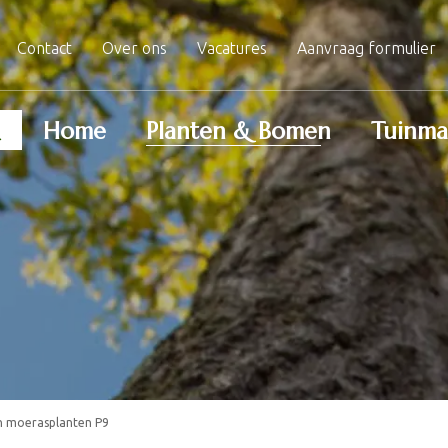
Contact
Over ons
Vacatures
Aanvraag formulier
Home
Planten & Bomen
Tuinma
n moerasplanten P9