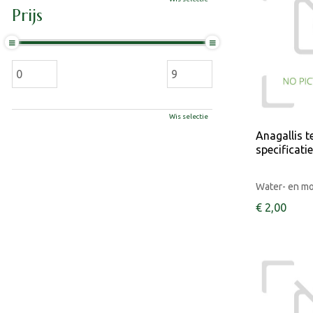
Prijs
Wis selectie
Anagallis t
specificati
Water- en m
€
2
,
00