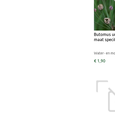
Butomus um
maat speci
Water- en m
€
1
,
90