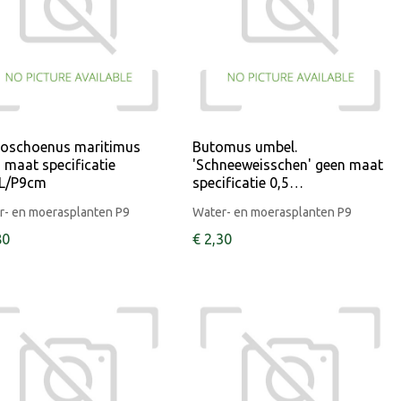
oschoenus maritimus
Butomus umbel.
 maat specificatie
'Schneeweisschen' geen maat
5L/P9cm
specificatie 0,5…
r- en moerasplanten P9
Water- en moerasplanten P9
80
€
2
,
30