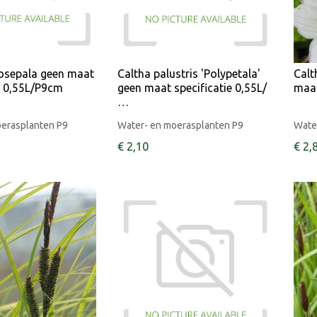
tosepala geen maat
Caltha palustris 'Polypetala'
Calt
e 0,55L/P9cm
geen maat specificatie 0,55L/
maat
…
oerasplanten P9
Water- en moerasplanten P9
Wate
€
2
,
10
€
2
,