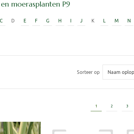
 en moerasplanten P9
C
D
E
F
G
H
I
J
K
L
M
N
Sorteer op
1
2
3