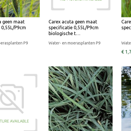
a geen maat
Carex acuta geen maat
Care
e 0,55L/P9cm
specificatie 0,55L/P9cm
spec
biologische t…
oerasplanten P9
Water- en moerasplanten P9
Wate
€
1
,