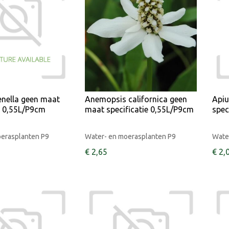
enella geen maat
Anemopsis californica geen
Apiu
e 0,55L/P9cm
maat specificatie 0,55L/P9cm
spec
oerasplanten P9
Water- en moerasplanten P9
Wate
€
2
,
65
€
2
,