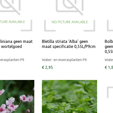
oliniana geen maat
Bletilla striata 'Alba' geen
Bolb
e wortelgoed
maat specificatie 0,55L/P9cm
geen
0,5
oerasplanten P9
Water- en moerasplanten P9
Wate
€
2
,
95
€
1
,