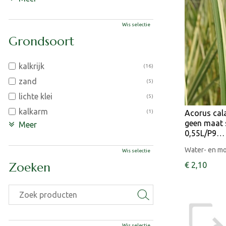
Wis selectie
Grondsoort
kalkrijk
(16)
zand
(5)
lichte klei
(5)
kalkarm
(1)
Acorus cal
geen maat s
Meer
0,55L/P9…
Water- en m
Wis selectie
Zoeken
€
2
,
10
Wis selectie