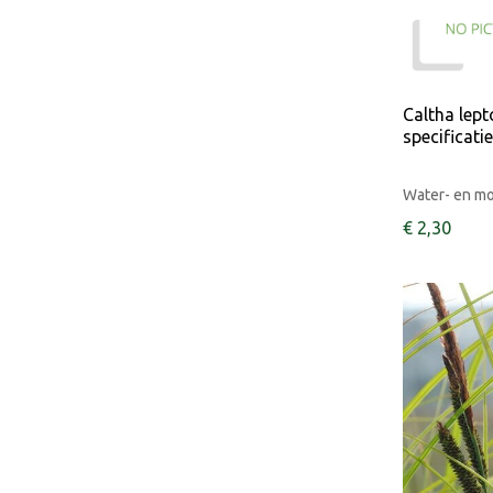
Caltha lep
specificati
Water- en m
€
2
,
30