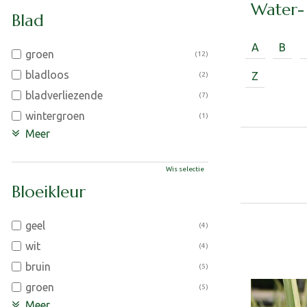
Water-
Blad
A
B
groen
(12)
bladloos
Z
(2)
bladverliezende
(7)
wintergroen
(1)
Meer
Wis selectie
Bloeikleur
geel
(4)
wit
(4)
bruin
(5)
groen
(5)
Meer