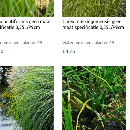
x acutiformis geen maat
Carex muskingumensis geen
ificatie 0,55L/P9cm
maat specificatie 0,55L/P9cm
r- en moerasplanten P9
Water- en moerasplanten P9
70
€
1
,
45