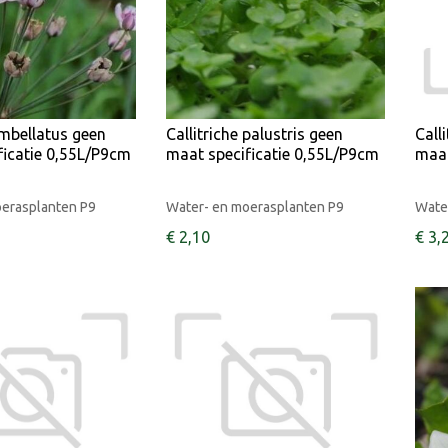
bellatus geen
Callitriche palustris geen
Call
ficatie 0,55L/P9cm
maat specificatie 0,55L/P9cm
maat
oerasplanten P9
Water- en moerasplanten P9
Wate
€
2
,
10
€
3
,