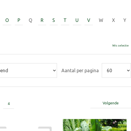
O
P
Q
R
S
T
U
V
W
X
Y
Wis selectie
Aantal per pagina
Volgende
4