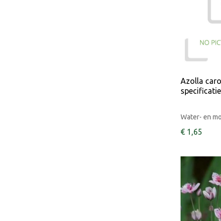
Azolla car
specificati
Water- en m
€
1
,
65