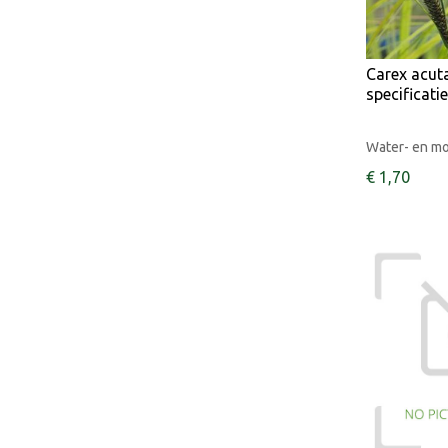
Carex acut
specificati
Water- en m
€
1
,
70