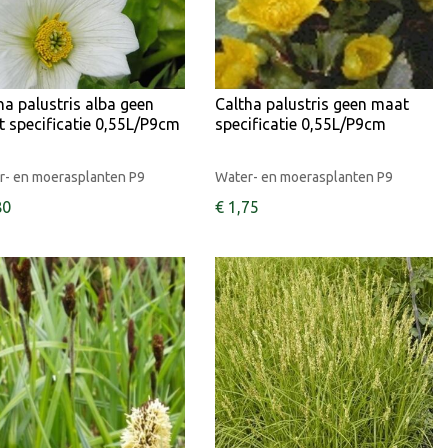
ha palustris alba geen
Caltha palustris geen maat
 specificatie 0,55L/P9cm
specificatie 0,55L/P9cm
r- en moerasplanten P9
Water- en moerasplanten P9
80
€
1
,
75