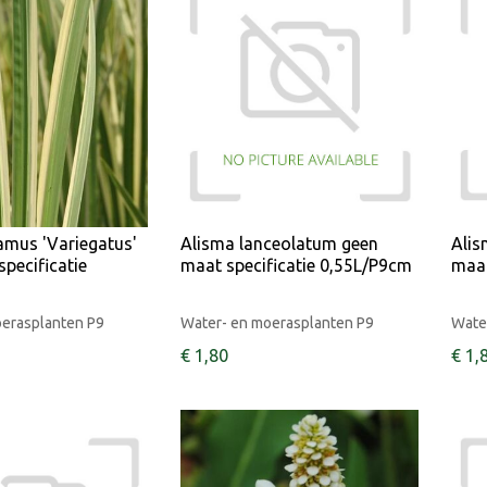
amus 'Variegatus'
Alisma lanceolatum geen
Alis
pecificatie
maat specificatie 0,55L/P9cm
maat
oerasplanten P9
Water- en moerasplanten P9
Wate
€
1
,
80
€
1
,