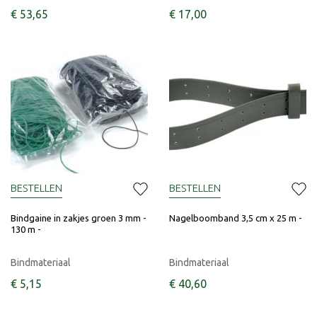
€
53
,
65
€
17
,
00
BESTELLEN
BESTELLEN
Bindgaine in zakjes groen 3 mm -
Nagelboomband 3,5 cm x 25 m -
130 m -
Bindmateriaal
Bindmateriaal
€
5
,
15
€
40
,
60