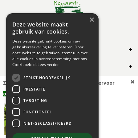
×
Deze website maakt
gebruik van cookies.
Deze website gebruikt cookies om uw
gebruikerservaring te verbeteren. Door
SHOP ONLINE
onze website te gebruiken, stemt u in met
alle cookies in overeenstemming met ons
OVERIG
Cookiebeleid.
Lees verder
STRIKT NOODZAKELIJK
OPENINGSUREN
Zoekt u een andere plantmaat,
bekijk hiervoor
PRESTATIE
offerte aanvragen
aanbod.
TARGETING
FUNCTIONEEL
NIET-GECLASSIFICEERD