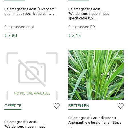
Calamagrostis acut. 'Overdam'
Calamagrostis acut.
geen maat specificatie cont. …
'Waldenbuch' geen maat
specificatie 0,5…
Siergrassen cont
Siergrassen P9
€
3
,
80
€
2
,
15
OFFERTE
BESTELLEN
Calamagrostis arundinacea =
Calamagrostis acut.
Anemanthele lessioniana= Stipa
'Waldenbuch' geen maat
…