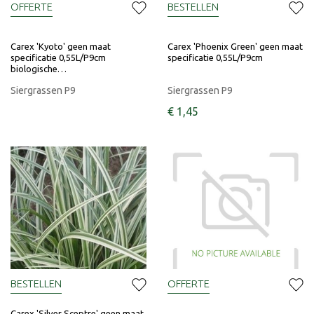
OFFERTE
BESTELLEN
Carex 'Kyoto' geen maat
Carex 'Phoenix Green' geen maat
specificatie 0,55L/P9cm
specificatie 0,55L/P9cm
biologische…
Siergrassen P9
Siergrassen P9
€
1
,
45
BESTELLEN
OFFERTE
Carex 'Silver Sceptre' geen maat