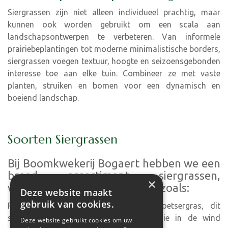
Siergrassen zijn niet alleen individueel prachtig, maar
kunnen ook worden gebruikt om een scala aan
landschapsontwerpen te verbeteren. Van informele
prairiebeplantingen tot moderne minimalistische borders,
siergrassen voegen textuur, hoogte en seizoensgebonden
interesse toe aan elke tuin. Combineer ze met vaste
planten, struiken en bomen voor een dynamisch en
boeiend landschap.
Soorten Siergrassen
Bij Boomkwekerij Bogaert hebben we een
breed assortiment siergrassen,
×
waaronder populaire soorten zoals:
Deze website maakt
gebruik van cookies.
Pennisetum: Ook bekend als lampenpoetsergras, dit
siergras heeft pluimachtige bloemen die in de wind
Deze website gebruikt cookies om uw