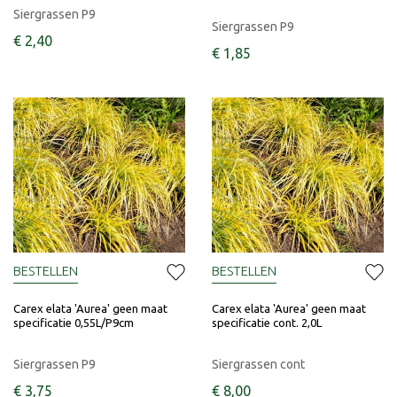
Siergrassen P9
Siergrassen P9
€
2
,
40
€
1
,
85
BESTELLEN
BESTELLEN
Carex elata 'Aurea' geen maat
Carex elata 'Aurea' geen maat
specificatie 0,55L/P9cm
specificatie cont. 2,0L
Siergrassen P9
Siergrassen cont
€
3
,
75
€
8
,
00