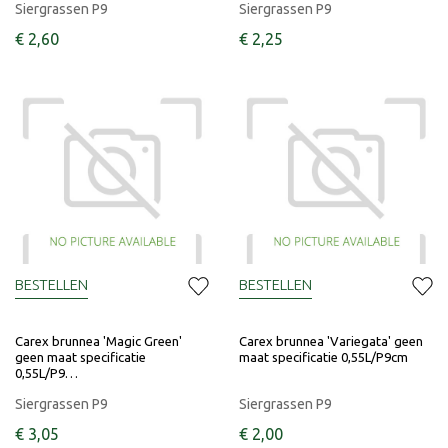
Siergrassen P9
Siergrassen P9
€
2
,
60
€
2
,
25
BESTELLEN
BESTELLEN
Carex brunnea 'Magic Green'
Carex brunnea 'Variegata' geen
geen maat specificatie
maat specificatie 0,55L/P9cm
0,55L/P9…
Siergrassen P9
Siergrassen P9
€
3
,
05
€
2
,
00