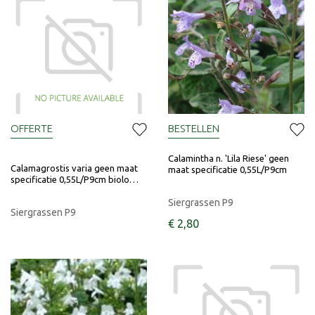
OFFERTE
BESTELLEN
Calamintha n. 'Lila Riese' geen
Calamagrostis varia geen maat
maat specificatie 0,55L/P9cm
specificatie 0,55L/P9cm biolo…
Siergrassen P9
Siergrassen P9
€
2
,
80