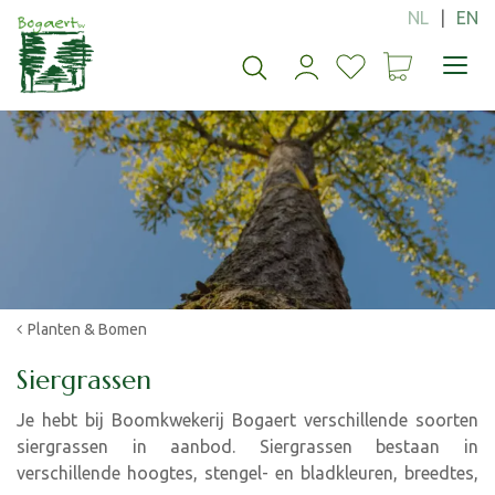
G
a
n
a
a
r
c
o
n
t
e
n
t
Planten & Bomen
Siergrassen
Je hebt bij Boomkwekerij Bogaert verschillende soorten
siergrassen in aanbod. Siergrassen bestaan in
verschillende hoogtes, stengel- en bladkleuren, breedtes,