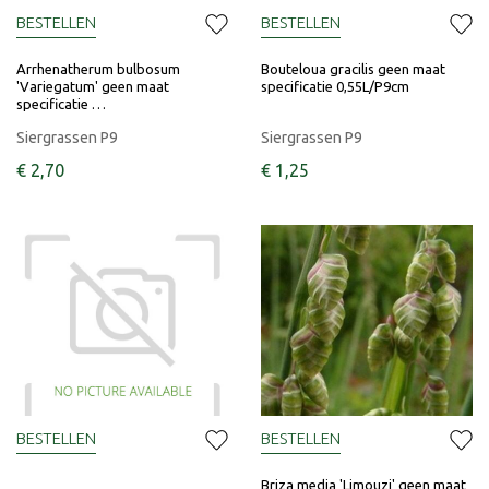
BESTELLEN
BESTELLEN
Arrhenatherum bulbosum
Bouteloua gracilis geen maat
'Variegatum' geen maat
specificatie 0,55L/P9cm
specificatie …
Siergrassen P9
Siergrassen P9
€
2
,
70
€
1
,
25
BESTELLEN
BESTELLEN
Briza media 'Limouzi' geen maat