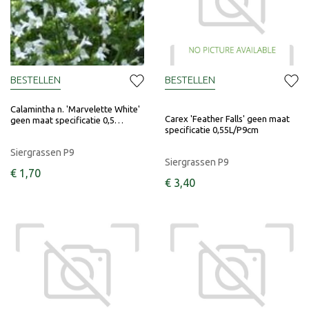
BESTELLEN
BESTELLEN
Calamintha n. 'Marvelette White'
Carex 'Feather Falls' geen maat
geen maat specificatie 0,5…
specificatie 0,55L/P9cm
Siergrassen P9
Siergrassen P9
€
1
,
70
€
3
,
40