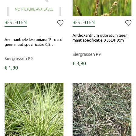
BESTELLEN
BESTELLEN
Anthoxanthum odoratum geen
Anemanthele lessoniana 'Sirocco'
maat specificatie 0,55L/P9cm
geen maat specificatie 0,5…
Siergrassen P9
Siergrassen P9
€
3
,
80
€
1
,
90