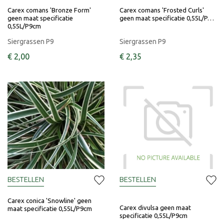
Carex comans 'Bronze Form'
Carex comans 'Frosted Curls'
geen maat specificatie
geen maat specificatie 0,55L/P…
0,55L/P9cm
Siergrassen P9
Siergrassen P9
€
2
,
00
€
2
,
35
BESTELLEN
BESTELLEN
Carex conica 'Snowline' geen
Carex divulsa geen maat
maat specificatie 0,55L/P9cm
specificatie 0,55L/P9cm