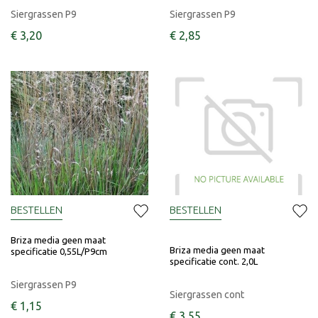
Siergrassen P9
Siergrassen P9
€
3
,
20
€
2
,
85
BESTELLEN
BESTELLEN
Briza media geen maat
Briza media geen maat
specificatie 0,55L/P9cm
specificatie cont. 2,0L
Siergrassen P9
Siergrassen cont
€
1
,
15
€
3
,
55