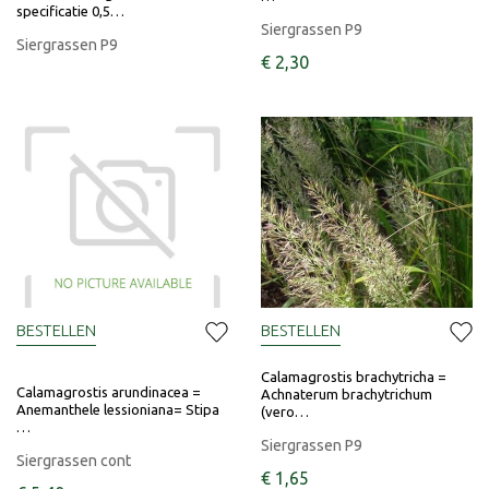
specificatie 0,5…
Siergrassen P9
Siergrassen P9
€
2
,
30
BESTELLEN
BESTELLEN
Calamagrostis brachytricha =
Calamagrostis arundinacea =
Achnaterum brachytrichum
Anemanthele lessioniana= Stipa
(vero…
…
Siergrassen P9
Siergrassen cont
€
1
,
65