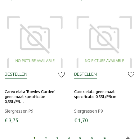
BESTELLEN
BESTELLEN
Carex elata 'Bowles Garden'
Carex elata geen maat
geen maat specificatie
specificatie 0,55L/P9cm
0,55L/P9…
Siergrassen P9
Siergrassen P9
€
3
,
75
€
1
,
70
1
2
3
4
5
6
9