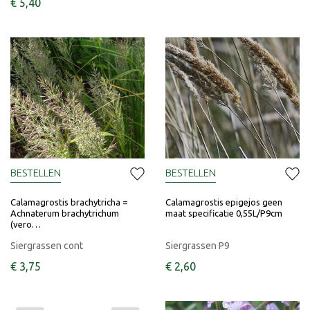
€
5
,
40
BESTELLEN
BESTELLEN
Calamagrostis brachytricha =
Calamagrostis epigejos geen
Achnaterum brachytrichum
maat specificatie 0,55L/P9cm
(vero…
Siergrassen cont
Siergrassen P9
€
3
,
75
€
2
,
60