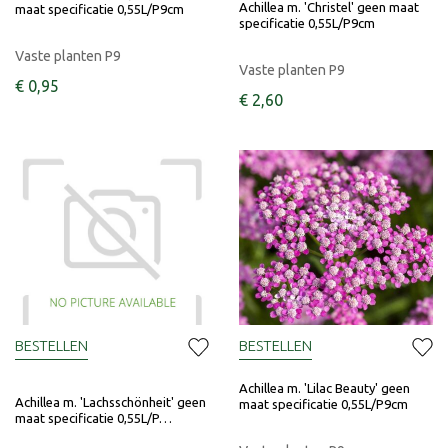
Achillea m. 'Christel' geen maat
maat specificatie 0,55L/P9cm
specificatie 0,55L/P9cm
Vaste planten P9
Vaste planten P9
€
0
,
95
€
2
,
60
BESTELLEN
BESTELLEN
Achillea m. 'Lilac Beauty' geen
Achillea m. 'Lachsschönheit' geen
maat specificatie 0,55L/P9cm
maat specificatie 0,55L/P…