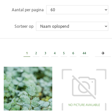
Aantal per pagina
Sorteer op
1
2
3
4
5
6
44