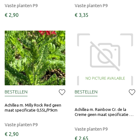
Vaste planten P9
Vaste planten P9
€
2
,
90
€
3
,
35
BESTELLEN
BESTELLEN
Achillea m. Milly Rock Red geen
Achillea m. Rainbow Cr. de la
maat specificatie 0,55L/P9cm
Creme geen maat specificatie …
Vaste planten P9
Vaste planten P9
€
2
,
90
€
2
,
65