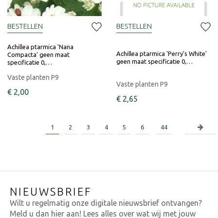
BESTELLEN
BESTELLEN
Achillea ptarmica 'Nana
Achillea ptarmica 'Perry's White'
Compacta' geen maat
geen maat specificatie 0,…
specificatie 0,…
Vaste planten P9
Vaste planten P9
€
2
,
00
€
2
,
65
1
2
3
4
5
6
44
NIEUWSBRIEF
Wilt u regelmatig onze digitale nieuwsbrief ontvangen?
Meld u dan hier aan! Lees alles over wat wij met jouw