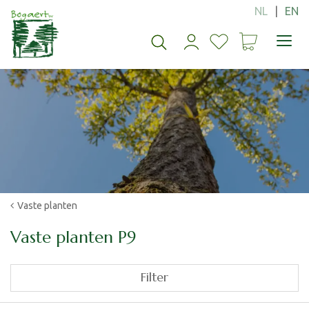
G
a
n
a
a
r
c
o
n
t
e
n
t
Vaste planten
Vaste planten P9
Filter