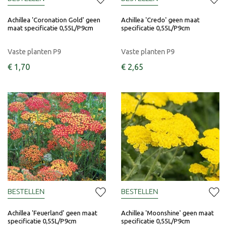
Achillea 'Coronation Gold' geen
Achillea 'Credo' geen maat
maat specificatie 0,55L/P9cm
specificatie 0,55L/P9cm
Vaste planten P9
Vaste planten P9
€
1
,
70
€
2
,
65
BESTELLEN
BESTELLEN
Achillea 'Feuerland' geen maat
Achillea 'Moonshine' geen maat
specificatie 0,55L/P9cm
specificatie 0,55L/P9cm