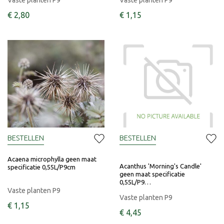
Vaste planten P9
Vaste planten P9
€
2
,
80
€
1
,
15
BESTELLEN
BESTELLEN
Acaena microphylla geen maat
Acanthus 'Morning's Candle'
specificatie 0,55L/P9cm
geen maat specificatie
0,55L/P9…
Vaste planten P9
Vaste planten P9
€
1
,
15
€
4
,
45