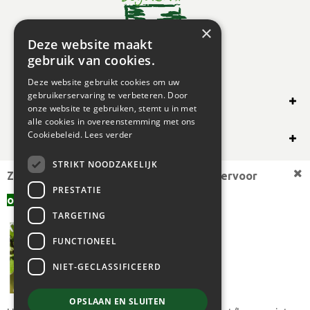
×
Deze website maakt
gebruik van cookies.
Deze website gebruikt cookies om uw
gebruikerservaring te verbeteren. Door
SHOP ONLINE
onze website te gebruiken, stemt u in met
alle cookies in overeenstemming met ons
OVERIG
Cookiebeleid.
Lees verder
STRIKT NOODZAKELIJK
OPENINGSUREN
Zoekt u een andere plantmaat,
bekijk hiervoor
PRESTATIE
offerte aanvragen
aanbod.
TARGETING
FUNCTIONEEL
NIET-GECLASSIFICEERD
OPSLAAN EN SLUITEN