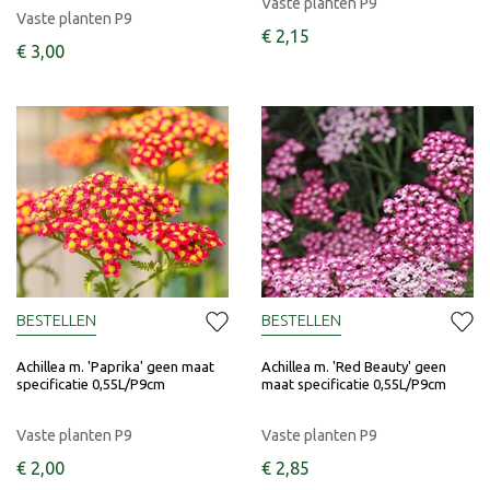
Vaste planten P9
Vaste planten P9
€
2
,
15
€
3
,
00
BESTELLEN
BESTELLEN
Achillea m. 'Paprika' geen maat
Achillea m. 'Red Beauty' geen
specificatie 0,55L/P9cm
maat specificatie 0,55L/P9cm
Vaste planten P9
Vaste planten P9
€
2
,
00
€
2
,
85