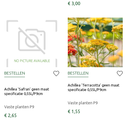
€
3
,
00
BESTELLEN
BESTELLEN
Achillea 'Terracotta' geen maat
Achillea 'Safran' geen maat
specificatie 0,55L/P9cm
specificatie 0,55L/P9cm
Vaste planten P9
Vaste planten P9
€
1
,
55
€
2
,
65