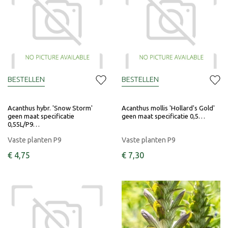
BESTELLEN
BESTELLEN
Acanthus hybr. 'Snow Storm'
Acanthus mollis 'Hollard's Gold'
geen maat specificatie
geen maat specificatie 0,5…
0,55L/P9…
Vaste planten P9
Vaste planten P9
€
4
,
75
€
7
,
30