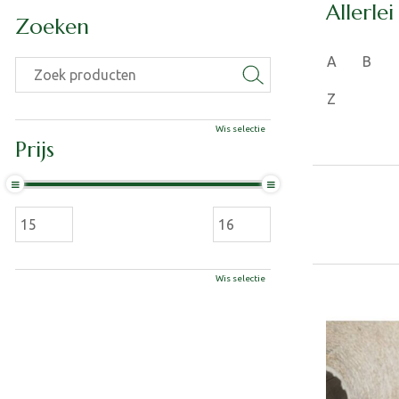
Allerlei
Zoeken
A
B
Z
Wis selectie
Prijs
Wis selectie