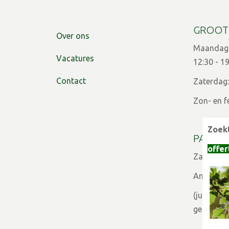
GROOT
Over ons
Maandag t
Vacatures
12:30 - 1
Contact
Zaterdag:
Zon- en f
Zoekt
PARTIC
offer
Zaterdag:
Andere d
(juli - a
gesloten)