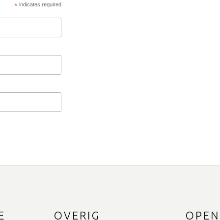
*
indicates required
E
OVERIG
OPEN