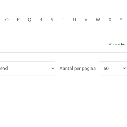
O
P
Q
R
S
T
U
V
W
X
Y
Wis selectie
Aantal per pagina