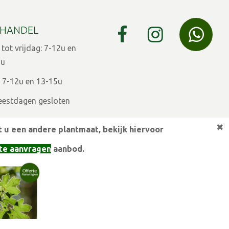
HANDEL
ot vrijdag: 7-12u en
9u
 7-12u en 13-15u
eestdagen gesloten
 u een andere plantmaat,
bekijk hiervoor
ULIER
te aanvragen
aanbod.
 7-12 en 13:30u - 17u
agen op afspraak
ugustus zaterdag