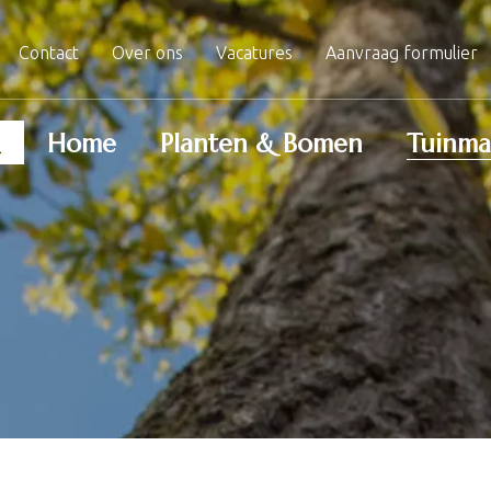
Contact
Over ons
Vacatures
Aanvraag formulier
Home
Planten & Bomen
Tuinma