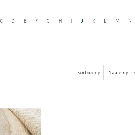
C
D
E
F
G
H
I
J
K
L
M
N
Sorteer op