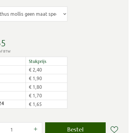
65
ief BTW
Stukprijs
€
2
,
40
€
1
,
90
€
1
,
80
€
1
,
70
24
€
1
,
65