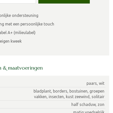
onlijke ondersteuning
ing met een persoonlijke touch
bel A+ (milieulabel)
eigen kweek
en & maatvoeringen
paars, wit
bladplant, borders, bostuinen, groepen
vakken, insecten, kust zeewind, solitair
half schaduw, zon
matig voedselrijk