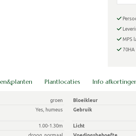
Perso
Lever
MPS la
70HA 
men&planten
Plantlocaties
Info afkorting
groen
Bloeikleur
Yes, humeus
Gebruik
1.00-1.30m
Licht
droog, normaal
Voedingsbehoefte