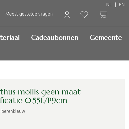
Meest gestelde vragen
teriaal
Cadeaubonnen
Gemeente
thus mollis geen maat
ificatie 0,55L/P9cm
e berenklauw