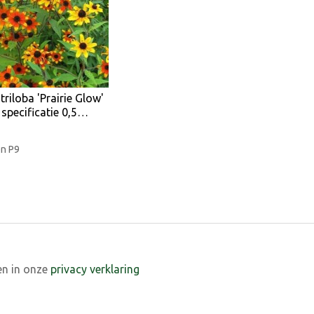
triloba 'Prairie Glow'
specificatie 0,5…
en P9
en in onze
privacy verklaring