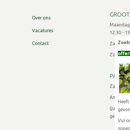
GROOT
Over ons
Maandag t
Vacatures
12:30 - 1
Zoekt
Contact
Zaterdag:
offer
Zon- en f
PARTIC
Zaterdag:
Andere d
Heeft
(juli - a
gevo
 specificatie 0,55L/P9cm
gesloten)
Vul 
spoed