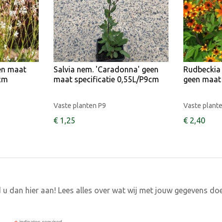
en maat
Salvia nem. 'Caradonna' geen
Rudbeckia 
9cm
maat specificatie 0,55L/P9cm
geen maat 
Vaste planten P9
Vaste plant
€
1
,
25
€
2
,
40
 u dan hier aan! Lees alles over wat wij met jouw gegevens do