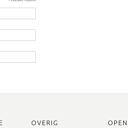
*
indicates required
E
OVERIG
OPEN