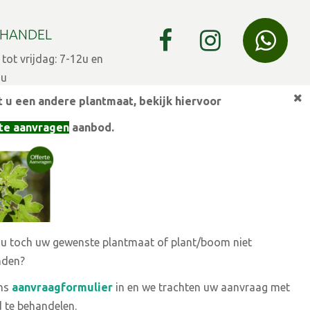
HANDEL
ot vrijdag: 7-12u en
9u
 u een andere plantmaat,
bekijk hiervoor
 7-12u en 13-15u
te aanvragen
aanbod.
eestdagen gesloten
ULIER
 7-12 en 13:30u - 17u
agen op afspraak
 u toch uw gewenste plantmaat of plant/boom niet
ugustus zaterdag
nden?
ons
aanvraagformulier
in en we trachten uw aanvraag met
Back to
the top
 te behandelen.