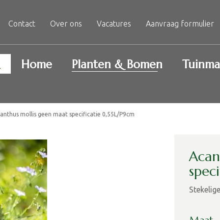
Contact
Over ons
Vacatures
Aanvraag formulier
Home
Planten & Bomen
Tuinma
anthus mollis geen maat specificatie 0,55L/P9cm
Acan
spec
Stekelig