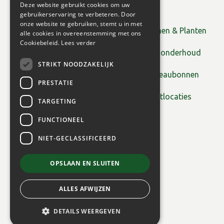
Deze website gebruikt cookies om uw
gebruikerservaring te verbeteren. Door
onze website te gebruiken, stemt u in met
Bomen & Planten
alle cookies in overeenstemming met ons
Cookiebeleid.
Lees verder
Tuinonderhoud
STRIKT NOODZAKELIJK
Cadeaubonnen
PRESTATIE
Plantlocaties
TARGETING
FUNCTIONEEL
NIET-GECLASSIFICEERD
OPSLAAN EN SLUITEN
ALLES AFWIJZEN
Acanthus mollis geen maat
€
1
,
65
Prijs
DETAILS WEERGEVEN
Prijs exclusief BTW