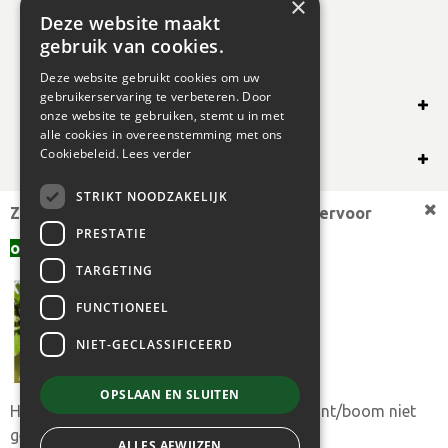
×
Deze website maakt
gebruik van cookies.
Deze website gebruikt cookies om uw
gebruikerservaring te verbeteren. Door
SHOP ONLINE
onze website te gebruiken, stemt u in met
alle cookies in overeenstemming met ons
OVERIG
Cookiebeleid.
Lees verder
STRIKT NOODZAKELIJK
OPENINGSUREN
Zoekt u een andere plantmaat,
bekijk hiervoor
PRESTATIE
offerte aanvragen
aanbod.
TARGETING
FUNCTIONEEL
NIET-GECLASSIFICEERD
OPSLAAN EN SLUITEN
Heeft u toch uw gewenste plantmaat of plant/boom niet
© 2024 BOGAERT B.V.
gevonden?
ALLES AFWIJZEN
Gaura lindheimeri geen maat specificatie 0,55L/P9cm