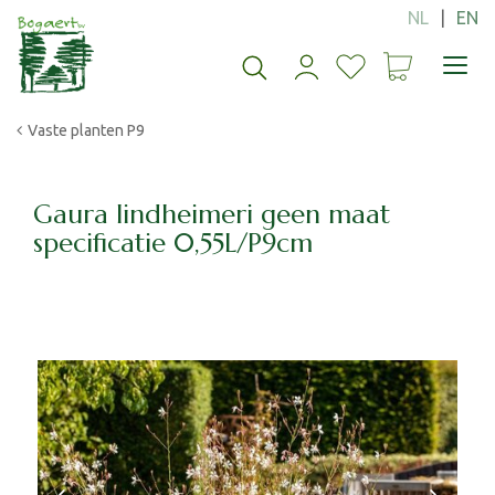
G
a
n
a
a
Vaste planten P9
r
c
o
n
Gaura lindheimeri geen maat
t
specificatie 0,55L/P9cm
e
n
t