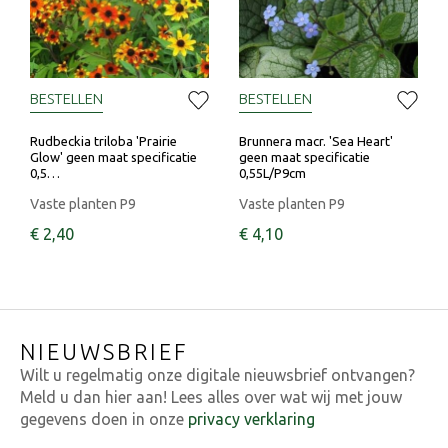
BESTELLEN
BESTELLEN
Rudbeckia triloba 'Prairie
Brunnera macr. 'Sea Heart'
Glow' geen maat specificatie
geen maat specificatie
0,5…
0,55L/P9cm
Vaste planten P9
Vaste planten P9
€
2
,
40
€
4
,
10
NIEUWSBRIEF
Wilt u regelmatig onze digitale nieuwsbrief ontvangen?
Meld u dan hier aan! Lees alles over wat wij met jouw
gegevens doen in onze
privacy verklaring