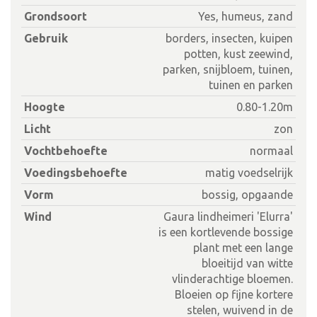
Grondsoort
Yes, humeus, zand
Gebruik
borders, insecten, kuipen
potten, kust zeewind,
parken, snijbloem, tuinen,
tuinen en parken
Hoogte
0.80-1.20m
Licht
zon
Vochtbehoefte
normaal
Voedingsbehoefte
matig voedselrijk
Vorm
bossig, opgaande
Wind
Gaura lindheimeri 'Elurra'
is een kortlevende bossige
plant met een lange
bloeitijd van witte
vlinderachtige bloemen.
Bloeien op fijne kortere
stelen, wuivend in de