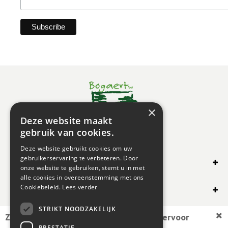
×
Deze website maakt
gebruik van cookies.
Deze website gebruikt cookies om uw
gebruikerservaring te verbeteren. Door
SHOP ONLINE
onze website te gebruiken, stemt u in met
alle cookies in overeenstemming met ons
OVERIG
Cookiebeleid.
Lees verder
STRIKT NOODZAKELIJK
OPENINGSUREN
Zoekt u een andere plantmaat,
bekijk hiervoor
PRESTATIE