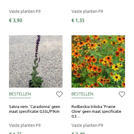
Vaste planten P9
Vaste planten P9
€
3
,
90
€
1
,
35
BESTELLEN
BESTELLEN
Salvia nem. 'Caradonna' geen
Rudbeckia triloba 'Prairie
maat specificatie 0,55L/P9cm
Glow' geen maat specificatie
0,5…
Vaste planten P9
Vaste planten P9