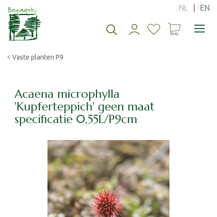
G
a
n
a
a
Vaste planten P9
r
c
o
n
Acaena microphylla
t
'Kupferteppich' geen maat
e
specificatie 0,55L/P9cm
n
t