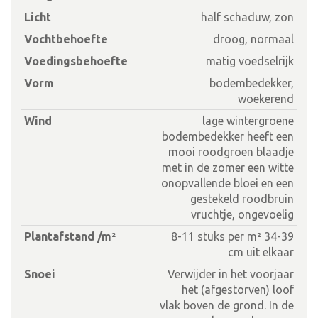
Licht
half schaduw, zon
Vochtbehoefte
droog, normaal
Voedingsbehoefte
matig voedselrijk
Vorm
bodembedekker,
woekerend
Wind
lage wintergroene
bodembedekker heeft een
mooi roodgroen blaadje
met in de zomer een witte
onopvallende bloei en een
gestekeld roodbruin
vruchtje, ongevoelig
Plantafstand /m²
8-11 stuks per m² 34-39
cm uit elkaar
Snoei
Verwijder in het voorjaar
het (afgestorven) loof
vlak boven de grond. In de