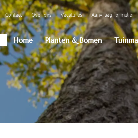
Contact
Over ons
Vacatures
Aanvraag formulier
Home
Planten & Bomen
Tuinma