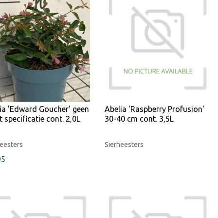
ia 'Edward Goucher' geen
Abelia 'Raspberry Profusion'
 specificatie cont. 2,0L
30-40 cm cont. 3,5L
eesters
Sierheesters
95