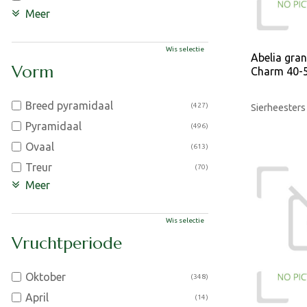
Meer
Wis selectie
Abelia gran
Vorm
Charm 40-5
Breed pyramidaal
(427)
Sierheesters
Pyramidaal
(496)
Ovaal
(613)
Treur
(70)
Meer
Wis selectie
Vruchtperiode
Oktober
(348)
April
(14)