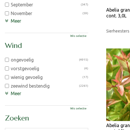
September
(347)
Abelia gra
November
(59)
cont. 3,0L
Meer
Sierheesters
Wis selectie
Wind
ongevoelig
(4915)
vorstgevoelig
(4)
wienig gevoelig
(17)
zeewind bestendig
(2261)
Meer
Wis selectie
Zoeken
Abelia gra