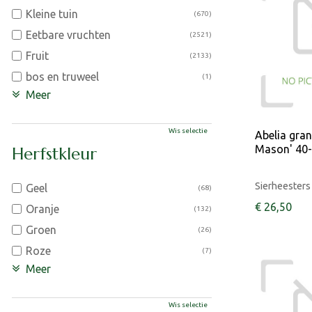
Kleine tuin
(670)
Eetbare vruchten
(2521)
Fruit
(2133)
bos en truweel
(1)
Meer
Wis selectie
Abelia grand
Mason' 40-
Herfstkleur
Sierheesters
Geel
(68)
€
26
,
50
Oranje
(132)
Groen
(26)
Roze
(7)
Meer
Wis selectie