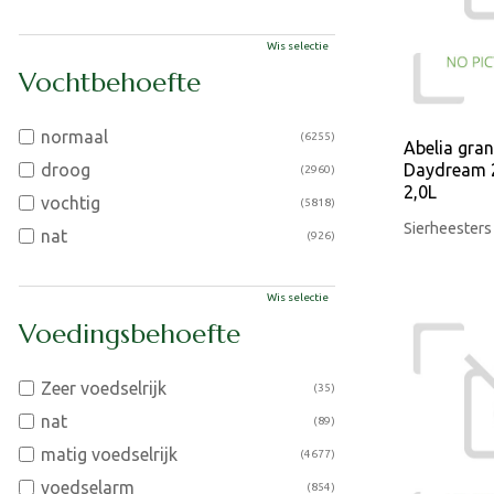
Wis selectie
Vochtbehoefte
normaal
(6255)
Abelia gran
droog
Daydream 2
(2960)
2,0L
vochtig
(5818)
Sierheesters
nat
(926)
Wis selectie
Voedingsbehoefte
Zeer voedselrijk
(35)
nat
(89)
matig voedselrijk
(4677)
voedselarm
(854)