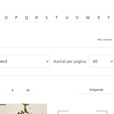
O
P
Q
R
S
T
U
V
W
X
Y
Wis selectie
Aantal per pagina
Volgende
5
6
36