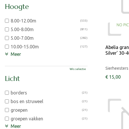
Hoogte
8.00-12.00m
(533)
5.00-8.00m
(811)
5.00-7.00m
(282)
10.00-15.00m
Abelia gran
(127)
Silver' 30-
Meer
Sierheesters
Wis selectie
Licht
€
15
,
00
borders
(21)
bos en struweel
(21)
groepen
(21)
groepen vakken
(21)
Meer