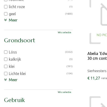
licht roze
(1)
geel
(1600)
Meer
Wis selectie
Grondsoort
Löss
(3332)
Abelia 'Ed
30 cm cont.
kalkrijk
(5)
klei
(191)
Sierheesters
Lichte klei
(134)
€
11
,
27
vana
Meer
Wis selectie
Gebruik