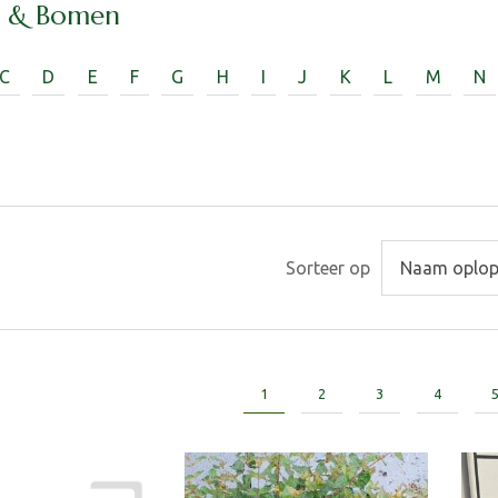
n & Bomen
C
D
E
F
G
H
I
J
K
L
M
N
Sorteer op
1
2
3
4