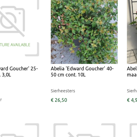
ward Goucher' 25-
Abelia 'Edward Goucher' 40-
Abel
 3,0L
50 cm cont. 10L
maat
Sierheesters
Sierh
€
26
,
50
€
4
,
f