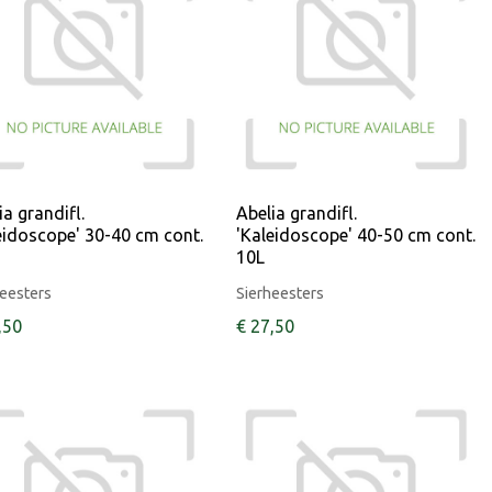
ia grandifl.
Abelia grandifl.
eidoscope' 30-40 cm cont.
'Kaleidoscope' 40-50 cm cont.
10L
eesters
Sierheesters
,
50
€
27
,
50