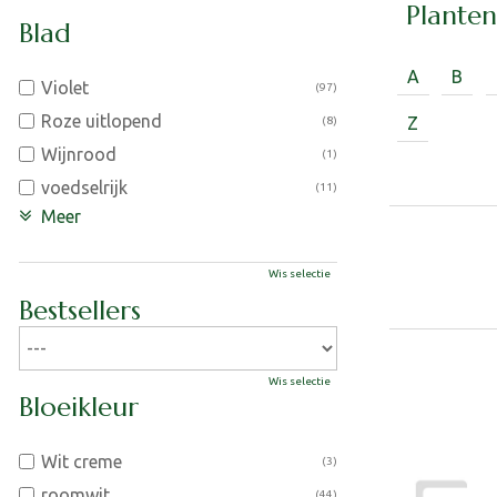
Plante
Blad
A
B
Violet
(97)
Roze uitlopend
Z
(8)
Wijnrood
(1)
voedselrijk
(11)
Meer
Wis selectie
Bestsellers
Wis selectie
Bloeikleur
Wit creme
(3)
roomwit
(44)