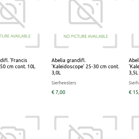
ifl. 'Francis
Abelia grandifl.
Abel
50 cm cont. 10L
'Kaleidoscope' 25-30 cm cont.
'Kal
3,0L
3,5L
Sierheesters
Sierh
€
7
,
00
€
15