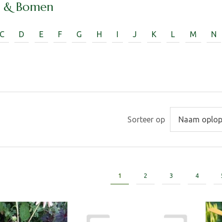
n & Bomen
C
D
E
F
G
H
I
J
K
L
M
N
Sorteer op
1
2
3
4