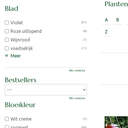
Plante
Blad
A
B
Violet
(97)
Roze uitlopend
Z
(8)
Wijnrood
(1)
voedselrijk
(11)
Meer
Wis selectie
Bestsellers
Wis selectie
Bloeikleur
Wit creme
(3)
roomwit
(44)