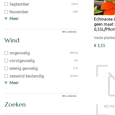
September
(347)
November
(59)
Meer
Echinacea 
geen maat s
0,55L/P9c
Wis selectie
Vaste plante
Wind
€
3
,
55
ongevoelig
(4915)
vorstgevoelig
(4)
wienig gevoelig
(17)
zeewind bestendig
(2261)
Meer
Wis selectie
Zoeken