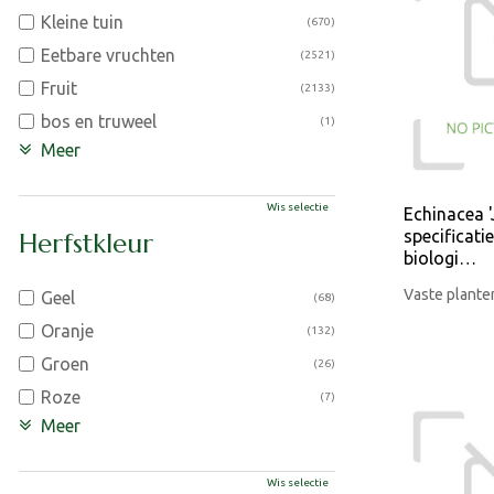
Kleine tuin
(670)
Eetbare vruchten
(2521)
Fruit
(2133)
bos en truweel
(1)
Meer
Wis selectie
Echinacea '
specificati
Herfstkleur
biologi…
Vaste plante
Geel
(68)
Oranje
(132)
Groen
(26)
Roze
(7)
Meer
Wis selectie