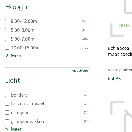
Hoogte
8.00-12.00m
(533)
5.00-8.00m
(811)
5.00-7.00m
(282)
10.00-15.00m
Echinacea 
(127)
maat specif
Meer
Vaste plante
Wis selectie
Licht
€
4
,
85
borders
(21)
bos en struweel
(21)
groepen
(21)
groepen vakken
(21)
Meer