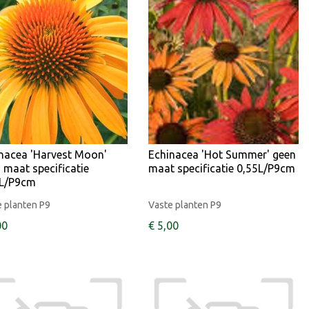
nacea 'Harvest Moon'
Echinacea 'Hot Summer' geen
 maat specificatie
maat specificatie 0,55L/P9cm
5L/P9cm
 planten P9
Vaste planten P9
00
€
5
,
00