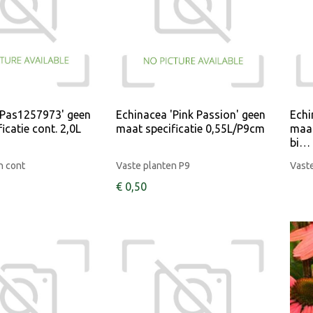
'Pas1257973' geen
Echinacea 'Pink Passion' geen
Echi
icatie cont. 2,0L
maat specificatie 0,55L/P9cm
maat
bi…
n cont
Vaste planten P9
Vaste
€
0
,
50