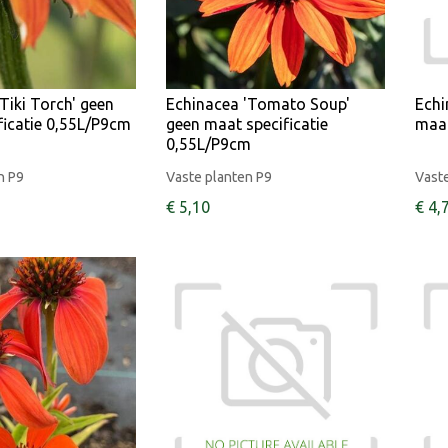
Tiki Torch' geen
Echinacea 'Tomato Soup'
Echi
ficatie 0,55L/P9cm
geen maat specificatie
maat
0,55L/P9cm
n P9
Vaste planten P9
Vaste
€
5
,
10
€
4
,