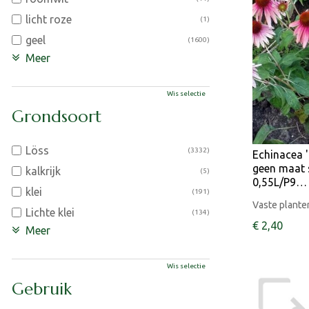
licht roze
(1)
geel
(1600)
Meer
Wis selectie
Grondsoort
Löss
(3332)
Echinacea '
geen maat s
kalkrijk
(5)
0,55L/P9…
klei
(191)
Vaste plante
Lichte klei
(134)
€
2
,
40
Meer
Wis selectie
Gebruik