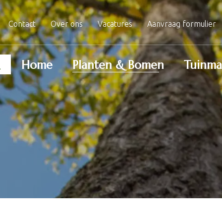
Contact
Over ons
Vacatures
Aanvraag formulier
Home
Planten & Bomen
Tuinma