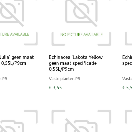
Julia' geen maat
Echinacea 'Lakota Yellow
Echi
e 0,55L/P9cm
geen maat specificatie
spec
0,55L/P9cm
n P9
Vaste planten P9
Vaste
€
3
,
55
€
5
,