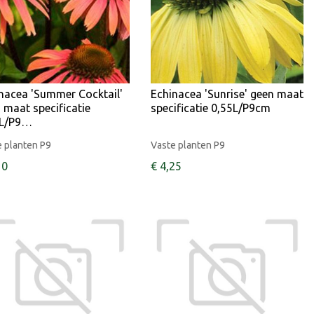
nacea 'Summer Cocktail'
Echinacea 'Sunrise' geen maat
 maat specificatie
specificatie 0,55L/P9cm
5L/P9…
 planten P9
Vaste planten P9
10
€
4
,
25