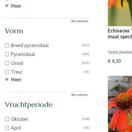
Meer
Wis selectie
Vorm
Echinacea '
maat speci
Breed pyramidaal
(427)
Vaste plante
Pyramidaal
(496)
€
4
,
30
Ovaal
(613)
Treur
(70)
Meer
Wis selectie
Vruchtperiode
Oktober
(348)
April
(14)