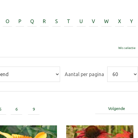
O
P
Q
R
S
T
U
V
W
X
Y
Wis selectie
Aantal per pagina
Volgende
5
6
9