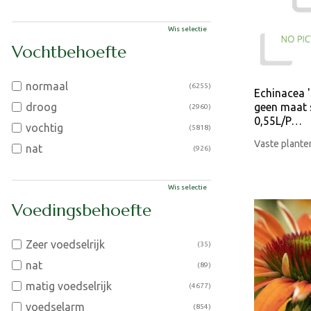
Wis selectie
Vochtbehoefte
normaal
(6255)
Echinacea 
droog
geen maat s
(2960)
0,55L/P…
vochtig
(5818)
Vaste plante
nat
(926)
Wis selectie
Voedingsbehoefte
Zeer voedselrijk
(35)
nat
(89)
matig voedselrijk
(4677)
voedselarm
(854)