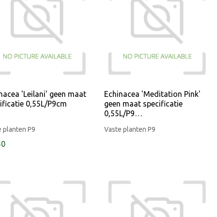
nacea 'Leilani' geen maat
Echinacea 'Meditation Pink'
ificatie 0,55L/P9cm
geen maat specificatie
0,55L/P9…
 planten P9
Vaste planten P9
50