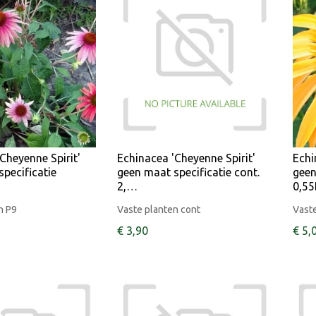
Cheyenne Spirit'
Echinacea 'Cheyenne Spirit'
Echi
pecificatie
geen maat specificatie cont.
geen
2,…
0,5
n P9
Vaste planten cont
Vaste
€
3
,
90
€
5
,