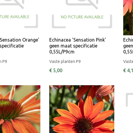
'Sensation Orange'
Echinacea 'Sensation Pink'
Echi
pecificatie
geen maat specificatie
geen
0,55L/P9cm
0,5
n P9
Vaste planten P9
Vaste
€
5
,
00
€
4
,