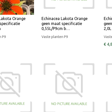
Lakota Orange
Echinacea Lakota Orange
Echi
pecificatie
geen maat specificatie
geen
m
0,55L/P9cm b…
2,0L
n P9
Vaste planten P9
Vaste
€
4
,