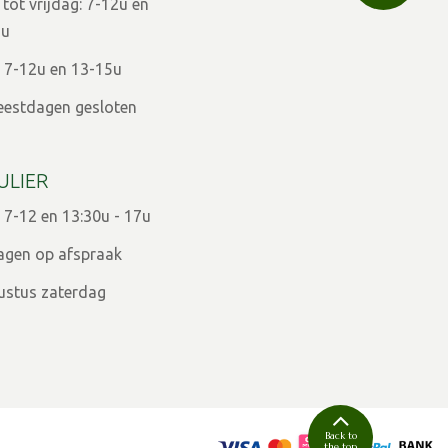
ot vrijdag: 7-12u en
9u
 7-12u en 13-15u
eestdagen gesloten
ULIER
 7-12 en 13:30u - 17u
agen op afspraak
ugustus zaterdag
Back to
the top