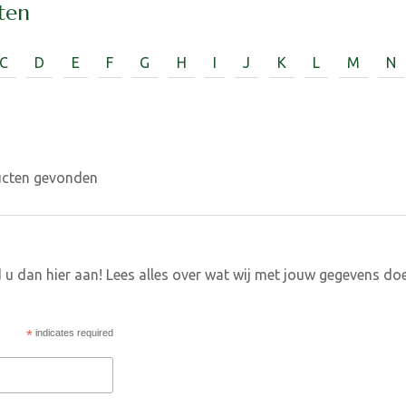
ten
C
D
E
F
G
H
I
J
K
L
M
N
ucten gevonden
 u dan hier aan! Lees alles over wat wij met jouw gegevens do
*
indicates required