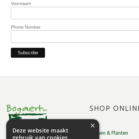
Voornaam
Phone Number
SHOP ONLIN
×
Deze website maakt
Bomen & Planten
gebruik van cookies.