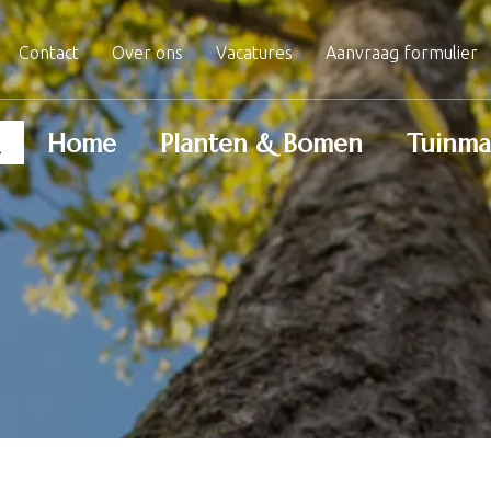
Contact
Over ons
Vacatures
Aanvraag formulier
Home
Planten & Bomen
Tuinma