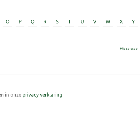
O
P
Q
R
S
T
U
V
W
X
Y
Wis selectie
en in onze
privacy verklaring