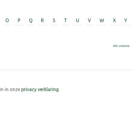
O
P
Q
R
S
T
U
V
W
X
Y
Wis selectie
en in onze
privacy verklaring