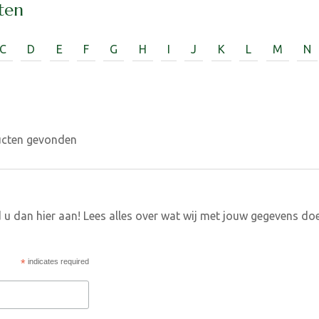
ten
C
D
E
F
G
H
I
J
K
L
M
N
ucten gevonden
 u dan hier aan! Lees alles over wat wij met jouw gegevens do
*
indicates required