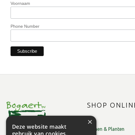
Voornaam
Phone Number
SHOP ONLIN
×
Deze website maakt
Bomen & Planten
gebruik van cookies.