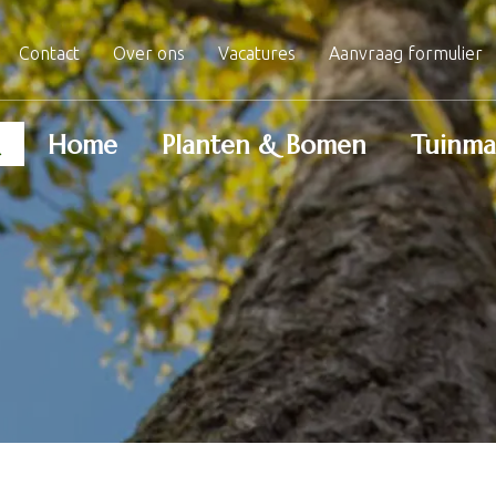
Contact
Over ons
Vacatures
Aanvraag formulier
Home
Planten & Bomen
Tuinma