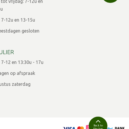
ot vrijdag: 7-12u en
9u
 7-12u en 13-15u
eestdagen gesloten
ULIER
 7-12 en 13:30u - 17u
agen op afspraak
ugustus zaterdag
Back to
the top