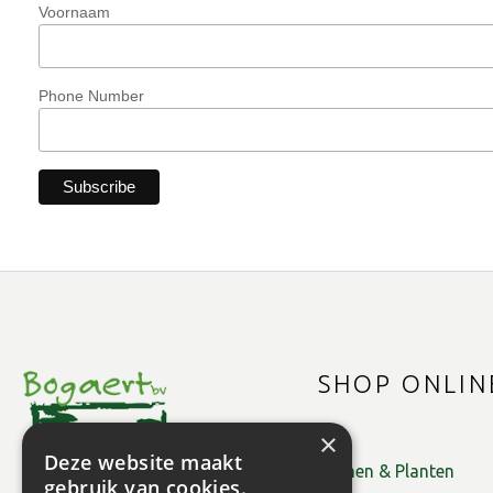
Voornaam
Phone Number
SHOP ONLIN
×
Deze website maakt
Bomen & Planten
gebruik van cookies.