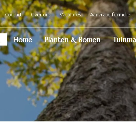
Contact
Over ons
Vacatures
Aanvraag formulier
Home
Planten & Bomen
Tuinma