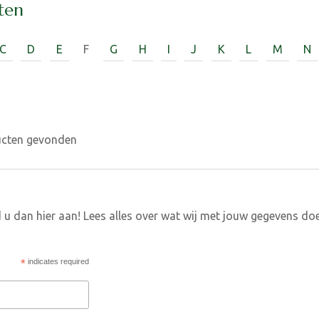
ten
C
D
E
F
G
H
I
J
K
L
M
N
ucten gevonden
 u dan hier aan! Lees alles over wat wij met jouw gegevens do
*
indicates required