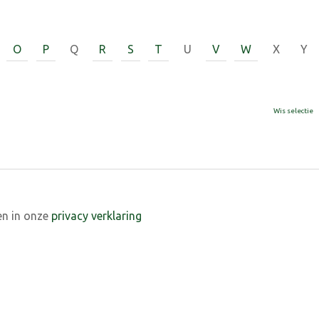
O
P
Q
R
S
T
U
V
W
X
Y
Wis selectie
en in onze
privacy verklaring