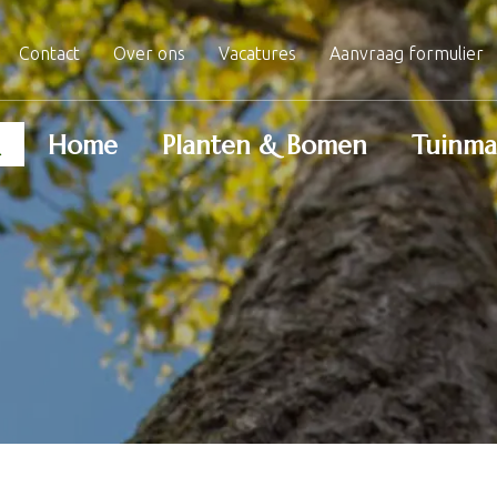
Contact
Over ons
Vacatures
Aanvraag formulier
Home
Planten & Bomen
Tuinma