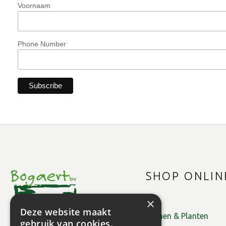
Voornaam
Phone Number
SHOP ONLIN
×
Deze website maakt
Bomen & Planten
gebruik van cookies.