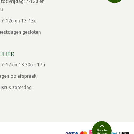
ot vrijdag: 7-12u en
9u
 7-12u en 13-15u
eestdagen gesloten
ULIER
 7-12 en 13:30u - 17u
agen op afspraak
ugustus zaterdag
Back to
the top