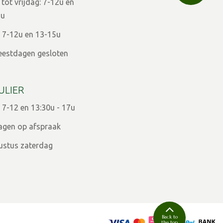
ot vrijdag: 7-12u en
9u
 7-12u en 13-15u
eestdagen gesloten
ULIER
 7-12 en 13:30u - 17u
agen op afspraak
ugustus zaterdag
Back to
the top