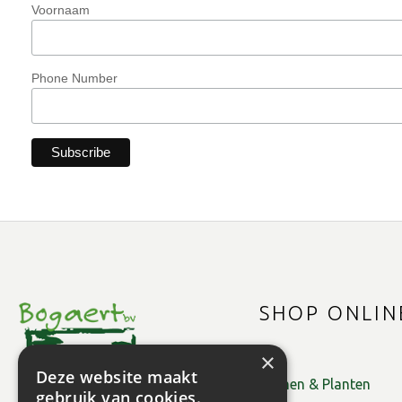
Voornaam
Phone Number
SHOP ONLIN
×
Deze website maakt
Bomen & Planten
gebruik van cookies.