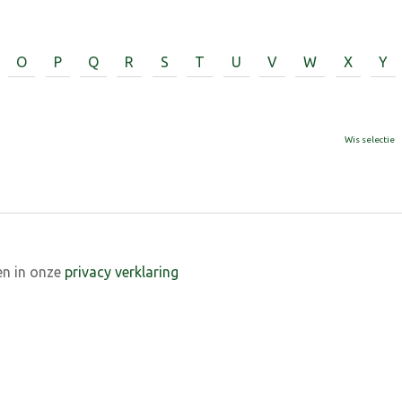
O
P
Q
R
S
T
U
V
W
X
Y
Wis selectie
en in onze
privacy verklaring