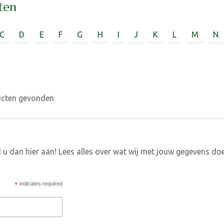
ten
C
D
E
F
G
H
I
J
K
L
M
N
ucten gevonden
 u dan hier aan! Lees alles over wat wij met jouw gegevens do
*
indicates required