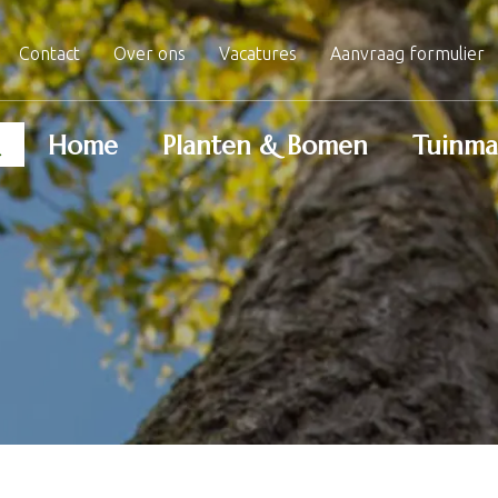
Contact
Over ons
Vacatures
Aanvraag formulier
Home
Planten & Bomen
Tuinma