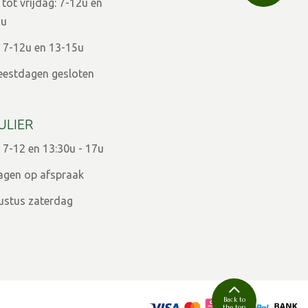
ot vrijdag: 7-12u en
9u
 7-12u en 13-15u
eestdagen gesloten
ULIER
 7-12 en 13:30u - 17u
agen op afspraak
ugustus zaterdag
Back to
the top