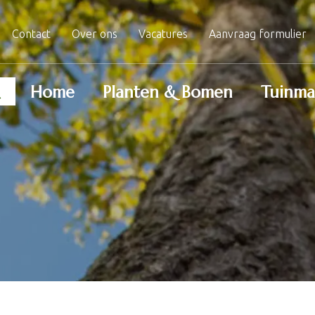
Contact
Over ons
Vacatures
Aanvraag formulier
Home
Planten & Bomen
Tuinma