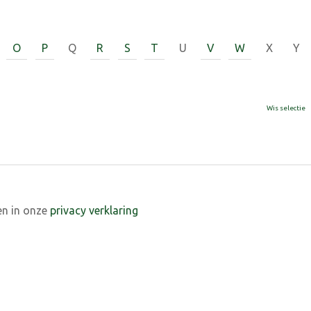
O
P
Q
R
S
T
U
V
W
X
Y
Wis selectie
en in onze
privacy verklaring