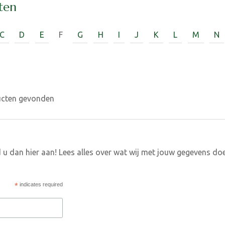
ten
C
D
E
F
G
H
I
J
K
L
M
N
ucten gevonden
 u dan hier aan! Lees alles over wat wij met jouw gegevens do
*
indicates required