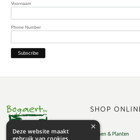
Voornaam
Phone Number
SHOP ONLIN
×
Deze website maakt
Bomen & Planten
gebruik van cookies.