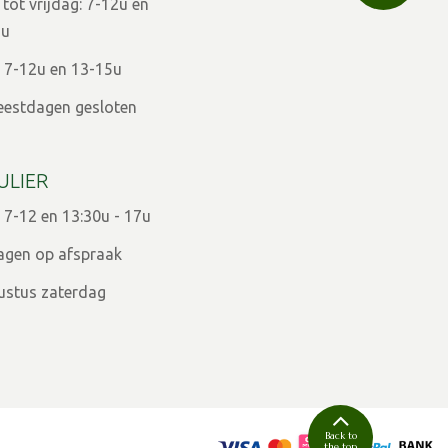
ot vrijdag: 7-12u en
9u
 7-12u en 13-15u
eestdagen gesloten
ULIER
 7-12 en 13:30u - 17u
agen op afspraak
ugustus zaterdag
Back to
the top