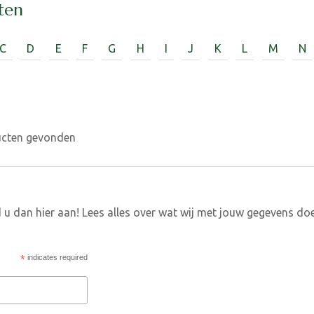
ten
C
D
E
F
G
H
I
J
K
L
M
N
ucten gevonden
 u dan hier aan! Lees alles over wat wij met jouw gegevens do
*
indicates required