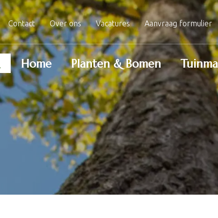
Contact
Over ons
Vacatures
Aanvraag formulier
Home
Planten & Bomen
Tuinma