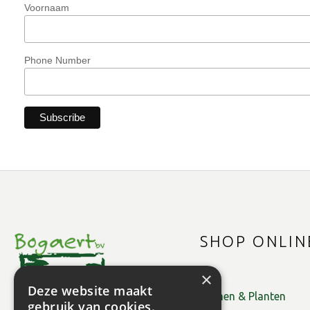
Voornaam
Phone Number
SHOP ONLIN
×
Deze website maakt
Bomen & Planten
gebruik van cookies.