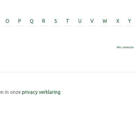
O
P
Q
R
S
T
U
V
W
X
Y
Wis selectie
en in onze
privacy verklaring