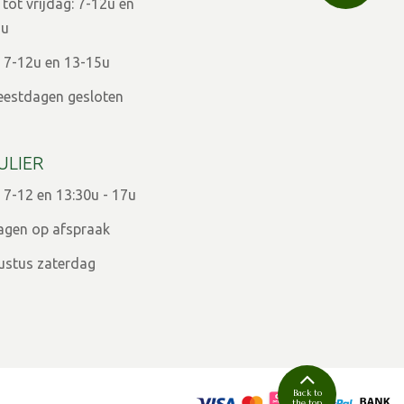
ot vrijdag: 7-12u en
9u
 7-12u en 13-15u
eestdagen gesloten
ULIER
 7-12 en 13:30u - 17u
agen op afspraak
ugustus zaterdag
Back to
the top