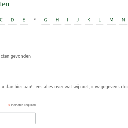
ten
C
D
E
F
G
H
I
J
K
L
M
N
ucten gevonden
 u dan hier aan! Lees alles over wat wij met jouw gegevens do
*
indicates required