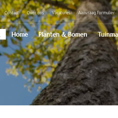
Contact
Over ons
Vacatures
Aanvraag formulier
Home
Planten & Bomen
Tuinma