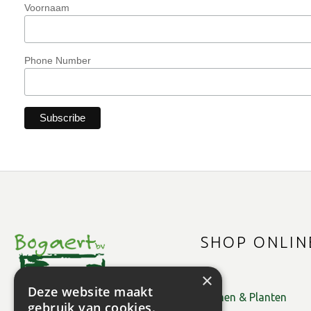
Voornaam
Phone Number
SHOP ONLIN
×
Deze website maakt
Bomen & Planten
gebruik van cookies.