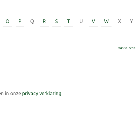
O
P
Q
R
S
T
U
V
W
X
Y
Wis selectie
en in onze
privacy verklaring