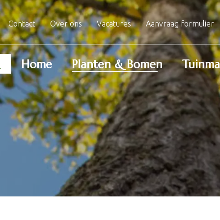
Contact
Over ons
Vacatures
Aanvraag formulier
Home
Planten & Bomen
Tuinma