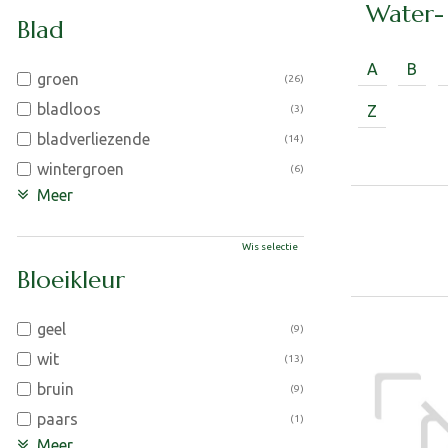
Water-
Blad
A
B
groen
(26)
bladloos
Z
(3)
bladverliezende
(14)
wintergroen
(6)
Meer
Wis selectie
Bloeikleur
geel
(9)
wit
(13)
bruin
(9)
paars
(1)
Meer