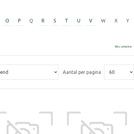
O
P
Q
R
S
T
U
V
W
X
Y
Wis selectie
Aantal per pagina