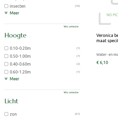
insecten
(19)
Meer
Wis selectie
Hoogte
Veronica b
maat specif
0.10-0.20m
(1)
Water- en mo
0.50-1.00m
(7)
€
6
,
10
0.40-0.60m
(2)
0.60-1.20m
(1)
Meer
Wis selectie
Licht
zon
(47)