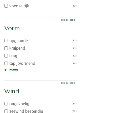
voedselrijk
(9)
Wis selectie
Vorm
opgaande
(12)
kruipend
(3)
laag
(3)
tapijtvormend
(4)
Meer
Wis selectie
Wind
ongevoelig
(44)
zeewind bestendig
(32)