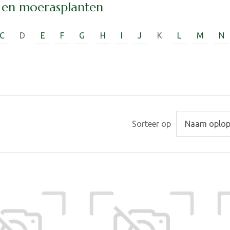
 en moerasplanten
C
D
E
F
G
H
I
J
K
L
M
N
Sorteer op