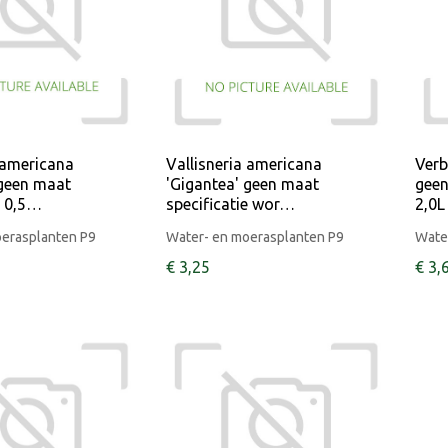
 americana
Vallisneria americana
Ver
 geen maat
'Gigantea' geen maat
geen
e 0,5…
specificatie wor…
2,0L
oerasplanten P9
Water- en moerasplanten P9
Wate
€
3
,
25
€
3
,