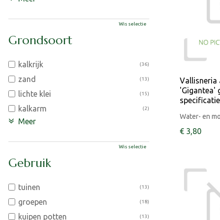
Wis selectie
Grondsoort
kalkrijk
(36)
zand
(13)
Vallisneria
'Gigantea'
lichte klei
(15)
specificati
kalkarm
(2)
Water- en m
Meer
€
3
,
80
Wis selectie
Gebruik
tuinen
(13)
groepen
(18)
kuipen potten
(13)