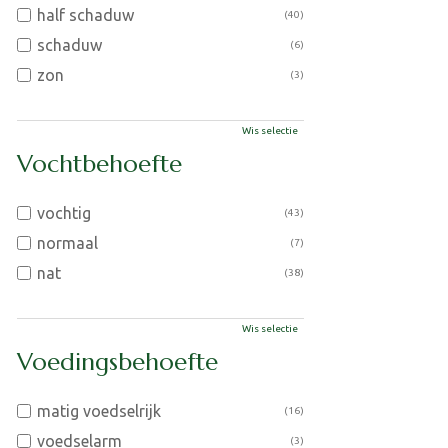
half schaduw
(40)
schaduw
(6)
zon
(3)
Wis selectie
Vochtbehoefte
vochtig
(43)
normaal
(7)
nat
(38)
Wis selectie
Voedingsbehoefte
matig voedselrijk
(16)
voedselarm
(3)