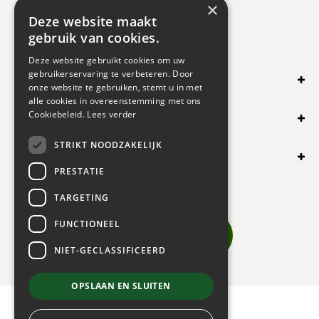
×
Deze website maakt
gebruik van cookies.
Deze website gebruikt cookies om uw
gebruikerservaring te verbeteren. Door
SHOP ONLINE
onze website te gebruiken, stemt u in met
alle cookies in overeenstemming met ons
OVERIG
Cookiebeleid.
Lees verder
STRIKT NOODZAKELIJK
OPENINGSUREN
PRESTATIE
TARGETING
FUNCTIONEEL
NIET-GECLASSIFICEERD
OPSLAAN EN SLUITEN
© 2024 BOGAERT B.V.