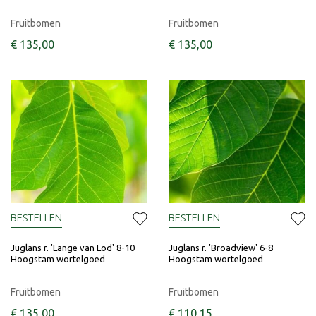
Fruitbomen
Fruitbomen
€
135
,
00
€
135
,
00
BESTELLEN
BESTELLEN
Juglans r. 'Lange van Lod' 8-10
Juglans r. 'Broadview' 6-8
Hoogstam wortelgoed
Hoogstam wortelgoed
Fruitbomen
Fruitbomen
€
135
,
00
€
110
,
15