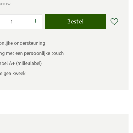
ief BTW
onlijke ondersteuning
ing met een persoonlijke touch
bel A+ (milieulabel)
eigen kweek