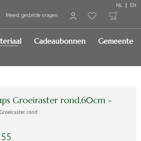
Meest gestelde vragen
teriaal
Cadeaubonnen
Gemeente
ups Groeiraster rond,60cm -
Groeiraster rond
,
55