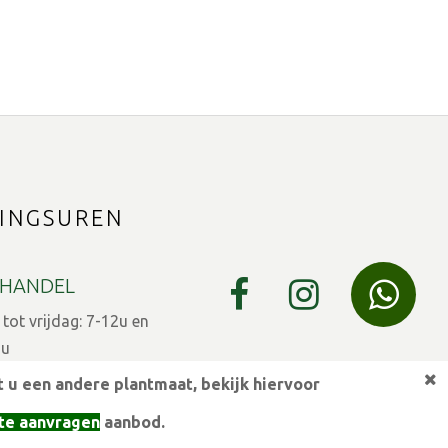
INGSUREN
HANDEL
ot vrijdag: 7-12u en
9u
 u een andere plantmaat,
bekijk hiervoor
 7-12u en 13-15u
te aanvragen
aanbod.
eestdagen gesloten