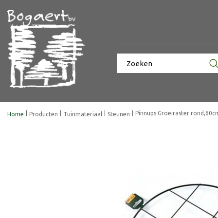
Ga
naar
content
Pinnups Groeiraster rond,60c
Home
Producten
Tuinmateriaal
Steunen