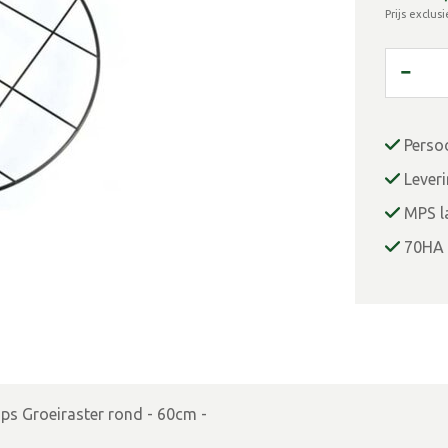
Prijs exclus
Perso
Lever
MPS la
70HA 
ps Groeiraster rond - 60cm -