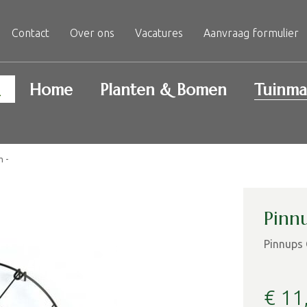
Contact
Over ons
Vacatures
Aanvraag formulier
Home
Planten & Bomen
Tuinma
m -
Pinn
Pinnups 
€
11