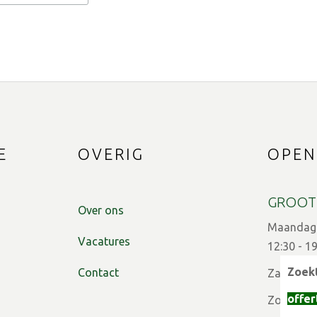
E
OVERIG
OPEN
GROOT
Over ons
Maandag t
Vacatures
12:30 - 1
Zoekt
Contact
Zaterdag:
offer
Zon- en f