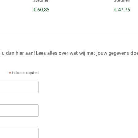
Steunen
Steunen
€
60
,
85
€
47
,
75
 u dan hier aan! Lees alles over wat wij met jouw gegevens do
*
indicates required