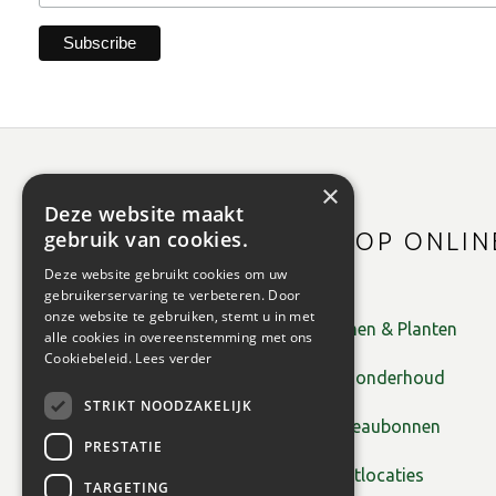
×
Deze website maakt
gebruik van cookies.
SHOP ONLIN
Deze website gebruikt cookies om uw
gebruikerservaring te verbeteren. Door
onze website te gebruiken, stemt u in met
Bomen & Planten
alle cookies in overeenstemming met ons
Cookiebeleid.
Lees verder
Tuinonderhoud
STRIKT NOODZAKELIJK
Cadeaubonnen
PRESTATIE
Plantlocaties
TARGETING