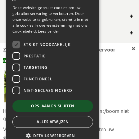
Deze website gebruikt cookies om uw
gebruikerservaring te verbeteren. Door
SHOP ONLINE
onze website te gebruiken, stemt u in met
alle cookies in overeenstemming met ons
OVERIG
Cookiebeleid.
Lees verder
STRIKT NOODZAKELIJK
OPENINGSUREN
Zoekt u een andere plantmaat,
bekijk hiervoor
PRESTATIE
offerte aanvragen
aanbod.
TARGETING
FUNCTIONEEL
NIET-GECLASSIFICEERD
OPSLAAN EN SLUITEN
Heeft u toch uw gewenste plantmaat of plant/boom niet
© 2024 BOGAERT B.V.
gevonden?
ALLES AFWIJZEN
|
GREEN SOLUTIONS
|
PRIVACY POLICY
|
ALGEMENE
Vul ons
aanvraagformulier
in en we trachten uw
VERKOOPSVOORWAARDEN
DETAILS WEERGEVEN
aanvraag met spoed te behandelen.