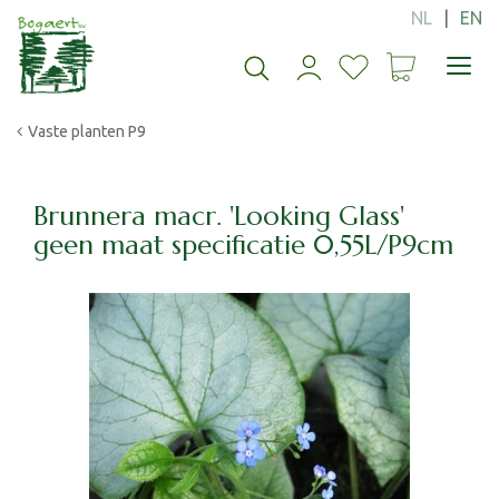
G
a
n
a
a
Vaste planten P9
r
c
o
n
Brunnera macr. 'Looking Glass'
t
geen maat specificatie 0,55L/P9cm
e
n
t