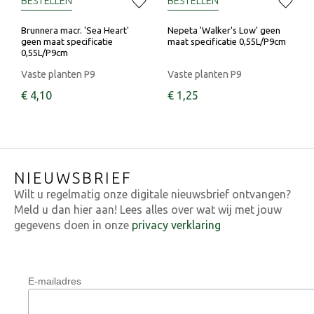
BESTELLEN
BESTELLEN
Brunnera macr. 'Sea Heart'
Nepeta 'Walker's Low' geen
geen maat specificatie
maat specificatie 0,55L/P9cm
0,55L/P9cm
Vaste planten P9
Vaste planten P9
€
4
,
10
€
1
,
25
NIEUWSBRIEF
Wilt u regelmatig onze digitale nieuwsbrief ontvangen?
Meld u dan hier aan! Lees alles over wat wij met jouw
gegevens doen in onze
privacy verklaring
E-mailadres