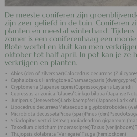
De meeste coniferen zijn groenblijvend
zijn zeer geliefd in de tuin. Coniferen zi
planten en meestal winterhard. Tijdens
zomer is een coniferenhaag een mooie 
Blote wortel en kluit kan men verkrijge
oktober tot half april. In pot kan je ze 
verkrijgen en planten.
Abies (den of zilverspar)
Calocedrus decurrens (Zuilcypre
Cephalotaxus Harringtonia
Chamaecyparis (dwergcypres)
Cryptomeria (Japanse cipres)
Cupressocyparis Leylandii
Cupressus arizonica 'Glauca'
Ginkgo biloba (Japanse No
Juniperus (Jeneverbes)
Larix kaempferi (Japanse Larix of 
Libocedrus decurrens
Metasequoia glyptostroboides (wat
Microbiota decussata
Picea (spar)
Pinus (den)
Pseudotsuga
Sciadopitys verticillata
Sequouiadendron giganteum (m
Taxodium distichum (moerascipres)
Taxus (venijnboom)
T
Thujopsis dolabrata 'Variegata'
Tsuga (hemlockden)