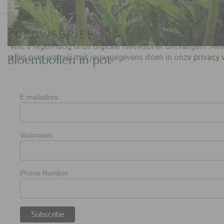
NIEUWSBRIEF
Wilt u regelmatig onze digitale nieuwsbrief ontvangen? Mel
Bloembollen in pot
alles over wat wij met jouw gegevens doen in onze
privacy 
E-mailadres
Voornaam
Phone Number