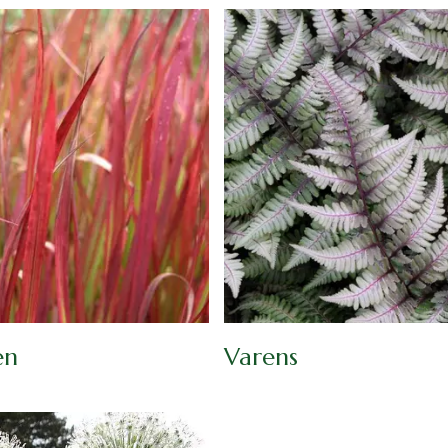
en
Varens