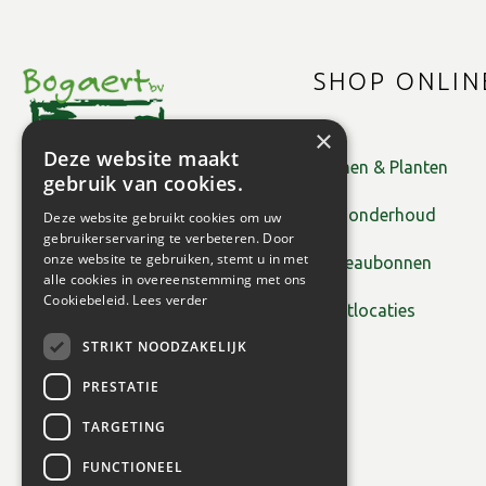
SHOP ONLIN
×
Deze website maakt
Bomen & Planten
gebruik van cookies.
Tuinonderhoud
Deze website gebruikt cookies om uw
gebruikerservaring te verbeteren. Door
onze website te gebruiken, stemt u in met
Cadeaubonnen
alle cookies in overeenstemming met ons
Cookiebeleid.
Lees verder
Plantlocaties
STRIKT NOODZAKELIJK
PRESTATIE
TARGETING
FUNCTIONEEL