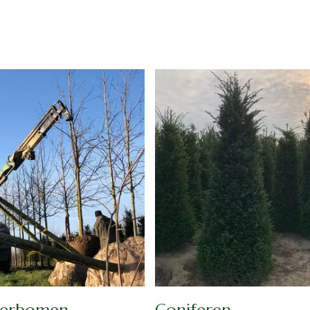
sierbomen
Coniferen