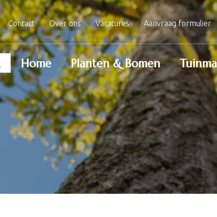
Contact
Over ons
Vacatures
Aanvraag formulier
Home
Planten & Bomen
Tuinma