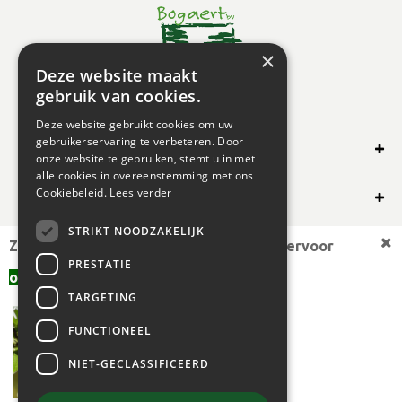
×
Deze website maakt
gebruik van cookies.
Deze website gebruikt cookies om uw
gebruikerservaring te verbeteren. Door
SHOP ONLINE
onze website te gebruiken, stemt u in met
alle cookies in overeenstemming met ons
OVERIG
Cookiebeleid.
Lees verder
STRIKT NOODZAKELIJK
OPENINGSUREN
Zoekt u een andere plantmaat,
bekijk hiervoor
PRESTATIE
offerte aanvragen
aanbod.
TARGETING
FUNCTIONEEL
NIET-GECLASSIFICEERD