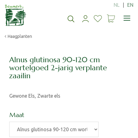
G
a
n
a
a
Haagplanten
r
c
o
n
Alnus glutinosa 90-120 cm
t
wortelgoed 2-jarig verplante
e
zaailin
n
t
Gewone Els, Zwarte els
Maat