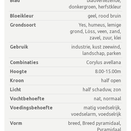
Blad
bladverliezende,
donkergroen, herfstkleur
Bloeikleur
geel, rood bruin
Grondsoort
Yes, humeus, lemige
grond, Löss, veen, zand,
zavel, zuur, klei
Gebruik
industrie, kust zeewind,
landschap, parken
Combinaties
Corylus avellana
Hoogte
8.00-15.00m
Kroon
half open
Licht
half schaduw, zon
Vochtbehoefte
nat, normaal
Voedingsbehoefte
matig voedselrijk,
voedselarm, voedselrijk
Vorm
breed, Breed pyramidaal,
Pyramidaal