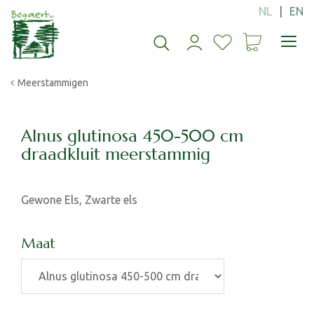
G
a
n
a
a
Meerstammigen
r
c
o
n
Alnus glutinosa 450-500 cm
t
draadkluit meerstammig
e
n
t
Gewone Els, Zwarte els
Maat