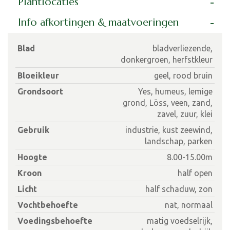
Plantlocaties
Info afkortingen & maatvoeringen
Blad
bladverliezende,
donkergroen, herfstkleur
Bloeikleur
geel, rood bruin
Grondsoort
Yes, humeus, lemige
grond, Löss, veen, zand,
zavel, zuur, klei
Gebruik
industrie, kust zeewind,
landschap, parken
Hoogte
8.00-15.00m
Kroon
half open
Licht
half schaduw, zon
Vochtbehoefte
nat, normaal
Voedingsbehoefte
matig voedselrijk,