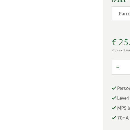
Maat
€
25
Prijs exclus
Perso
Lever
MPS la
70HA 