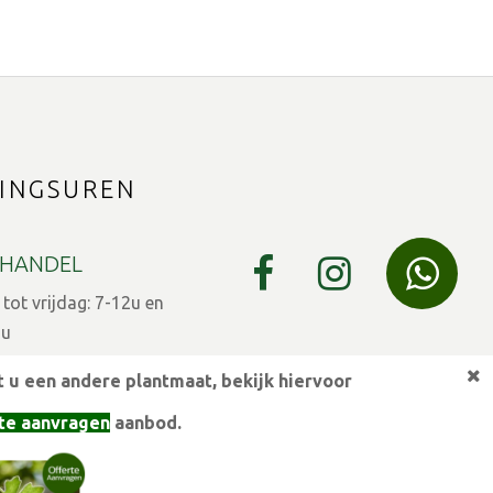
INGSUREN
HANDEL
ot vrijdag: 7-12u en
9u
 7-12u en 13-15u
 u een andere plantmaat,
bekijk hiervoor
eestdagen gesloten
te aanvragen
aanbod.