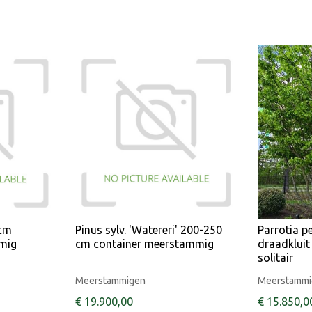
 cm
Pinus sylv. 'Watereri' 200-250
Parrotia p
mig
cm container meerstammig
draadklui
solitair
Meerstammigen
Meerstamm
€
19.900
,
00
€
15.850
,
0