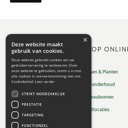
×
Deze website maakt
SHOP ONLIN
gebruik van cookies.
Deze website gebruikt cookies om uw
gebruikerservaring te verbeteren. Door
onze website te gebruiken, stemt u in met
Bomen & Planten
alle cookies in overeenstemming met ons
Cookiebeleid.
Lees verder
Tuinonderhoud
STRIKT NOODZAKELIJK
Cadeaubonnen
PRESTATIE
Plantlocaties
TARGETING
FUNCTIONEEL