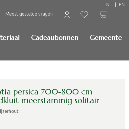
Meest gestelde vragen
teriaal
Cadeaubonnen
Gemeente
otia persica 700-800 cm
dkluit meerstammig solitair
 ijzerhout