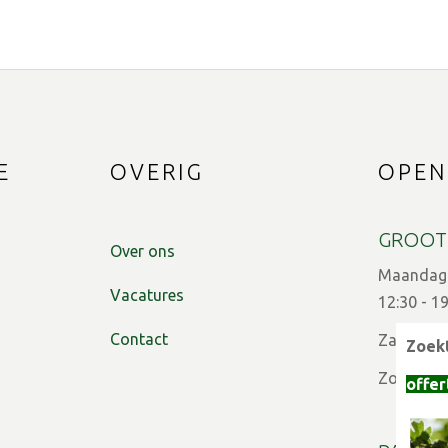
E
OVERIG
OPEN
GROOT
Over ons
Maandag t
Vacatures
12:30 - 1
Contact
Zaterdag:
Zoekt
Zon- en f
offer