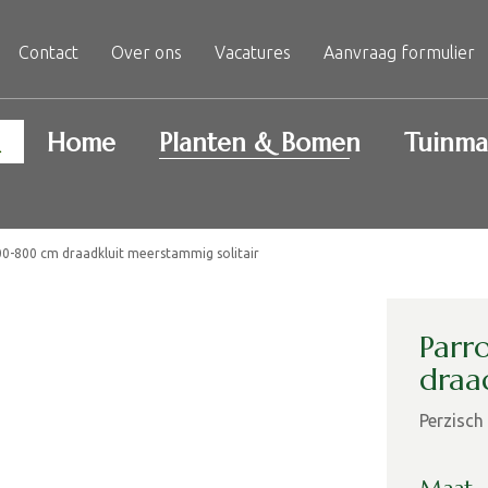
Contact
Over ons
Vacatures
Aanvraag formulier
Home
Planten & Bomen
Tuinma
00-800 cm draadkluit meerstammig solitair
Parr
draa
Perzisch