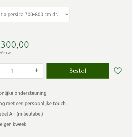
.300
,
00
ief BTW
onlijke ondersteuning
ing met een persoonlijke touch
bel A+ (milieulabel)
eigen kweek