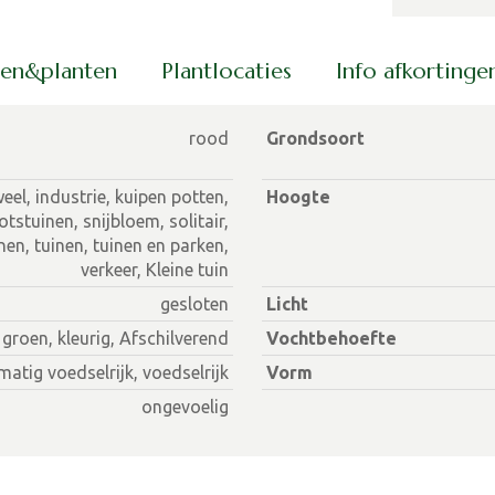
men&planten
Plantlocaties
Info afkorting
rood
Grondsoort
eel, industrie, kuipen potten,
Hoogte
otstuinen, snijbloem, solitair,
nen, tuinen, tuinen en parken,
verkeer, Kleine tuin
gesloten
Licht
groen, kleurig, Afschilverend
Vochtbehoefte
matig voedselrijk, voedselrijk
Vorm
ongevoelig