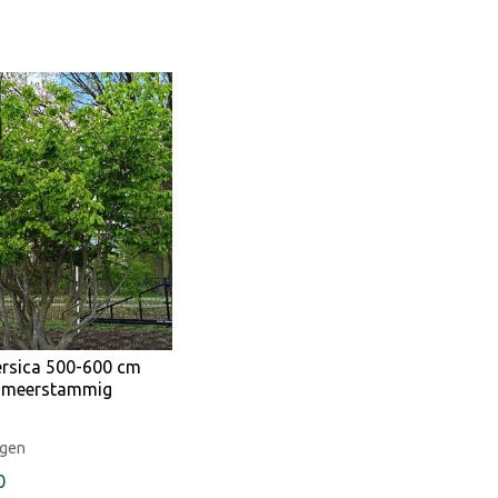
ersica 500-600 cm
t meerstammig
igen
0