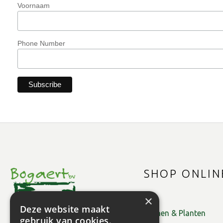
Voornaam
Phone Number
SHOP ONLIN
×
Deze website maakt
Bomen & Planten
gebruik van cookies.