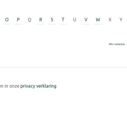
O
P
Q
R
S
T
U
V
W
X
Y
Wis selectie
en in onze
privacy verklaring