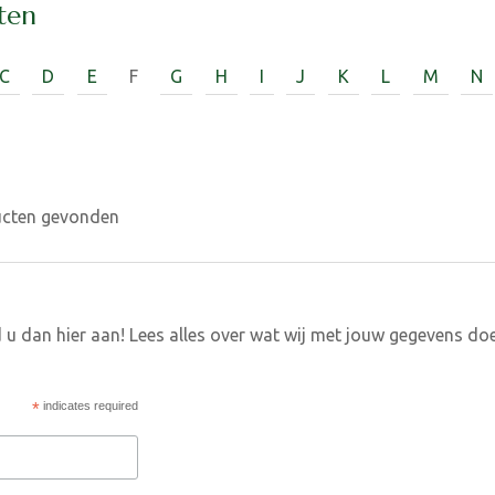
ten
C
D
E
F
G
H
I
J
K
L
M
N
ucten gevonden
 u dan hier aan! Lees alles over wat wij met jouw gegevens do
*
indicates required