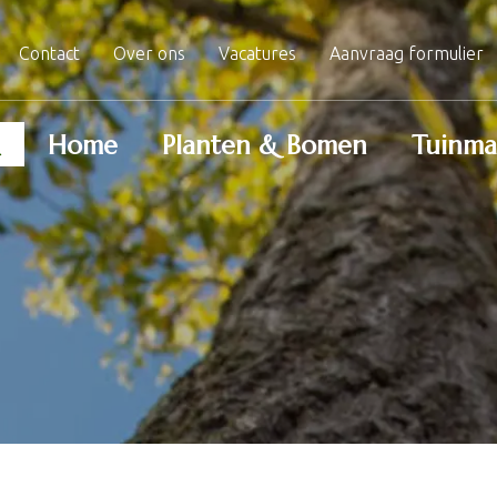
Contact
Over ons
Vacatures
Aanvraag formulier
Home
Planten & Bomen
Tuinma