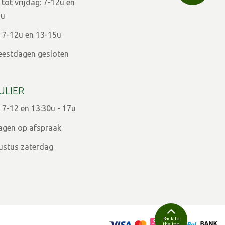
ot vrijdag: 7-12u en
9u
 7-12u en 13-15u
eestdagen gesloten
ULIER
 7-12 en 13:30u - 17u
agen op afspraak
ugustus zaterdag
Back to
the top