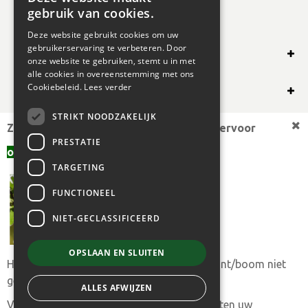
gebruik van cookies.
Deze website gebruikt cookies om uw
gebruikerservaring te verbeteren. Door
SHOP ONLINE
onze website te gebruiken, stemt u in met
alle cookies in overeenstemming met ons
OVERIG
Cookiebeleid.
Lees verder
STRIKT NOODZAKELIJK
OPENINGSUREN
Zoekt u een andere plantmaat,
bekijk hiervoor
PRESTATIE
offerte aanvragen
aanbod.
TARGETING
FUNCTIONEEL
NIET-GECLASSIFICEERD
OPSLAAN EN SLUITEN
Heeft u toch uw gewenste plantmaat of plant/boom niet
© 2024 BOGAERT B.V.
gevonden?
ALLES AFWIJZEN
|
GREEN SOLUTIONS
|
PRIVACY POLICY
|
ALGEMENE
Vul ons
aanvraagformulier
in en we trachten uw
VERKOOPSVOORWAARDEN