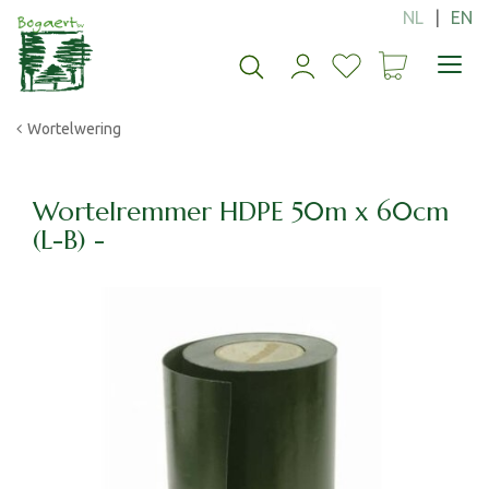
G
a
n
a
a
Wortelwering
r
c
o
n
Wortelremmer HDPE 50m x 60cm
t
(L-B) -
e
n
t