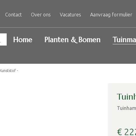
Contact
Over ons
Vacatures
Aanvraag formulier
Home
Planten & Bomen
Tuinma
Kunststof -
Tuin
Tuinham
€
22