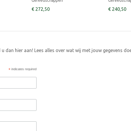
Gereedschappen
Gereedscha
€
272
,
50
€
240
,
50
 u dan hier aan! Lees alles over wat wij met jouw gegevens do
*
indicates required