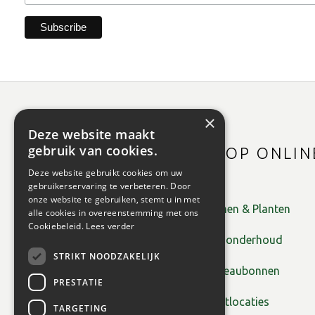
×
Deze website maakt
gebruik van cookies.
SHOP ONLIN
Deze website gebruikt cookies om uw
gebruikerservaring te verbeteren. Door
onze website te gebruiken, stemt u in met
Bomen & Planten
alle cookies in overeenstemming met ons
Cookiebeleid.
Lees verder
Tuinonderhoud
STRIKT NOODZAKELIJK
Cadeaubonnen
PRESTATIE
Plantlocaties
TARGETING