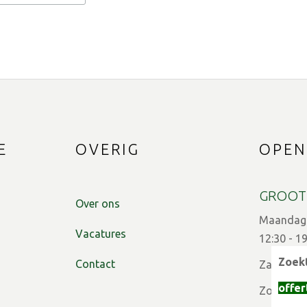
E
OVERIG
OPEN
GROOT
Over ons
Maandag t
Vacatures
12:30 - 1
Zoekt
Contact
Zaterdag:
offer
Zon- en f