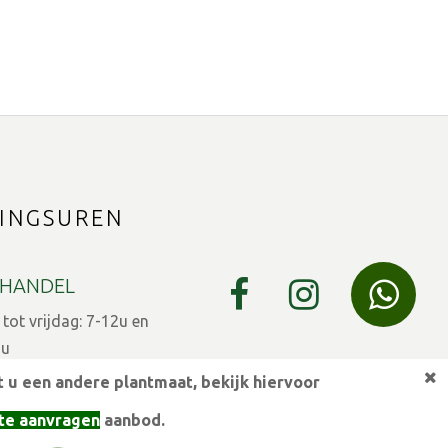
INGSUREN
HANDEL
ot vrijdag: 7-12u en
9u
 u een andere plantmaat,
bekijk hiervoor
 7-12u en 13-15u
te aanvragen
aanbod.
eestdagen gesloten