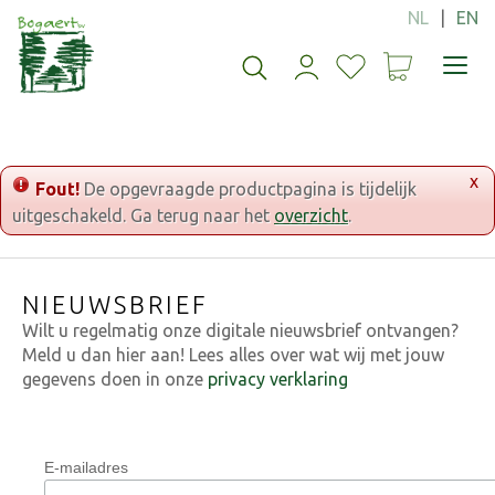
G
a
n
a
a
r
c
o
x
Fout!
De opgevraagde productpagina is tijdelijk
n
uitgeschakeld. Ga terug naar het
overzicht
.
t
e
n
NIEUWSBRIEF
t
Wilt u regelmatig onze digitale nieuwsbrief ontvangen?
Meld u dan hier aan! Lees alles over wat wij met jouw
gegevens doen in onze
privacy verklaring
E-mailadres