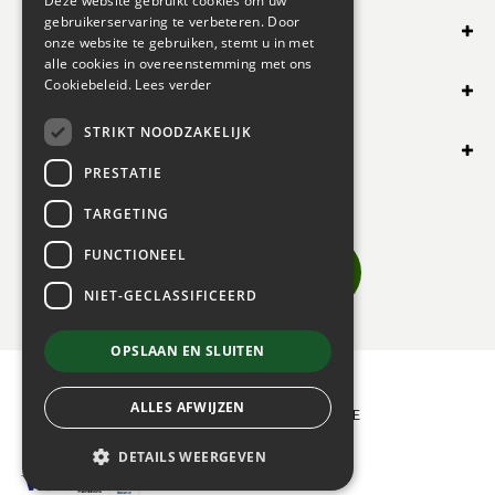
Deze website gebruikt cookies om uw
gebruikerservaring te verbeteren. Door
SHOP ONLINE
onze website te gebruiken, stemt u in met
alle cookies in overeenstemming met ons
OVERIG
Cookiebeleid.
Lees verder
STRIKT NOODZAKELIJK
OPENINGSUREN
PRESTATIE
TARGETING
FUNCTIONEEL
NIET-GECLASSIFICEERD
OPSLAAN EN SLUITEN
© 2024 BOGAERT B.V.
ALLES AFWIJZEN
|
GREEN SOLUTIONS
|
PRIVACY POLICY
|
ALGEMENE
VERKOOPSVOORWAARDEN
DETAILS WEERGEVEN