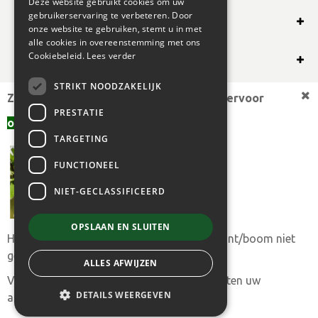
Deze website gebruikt cookies om uw
gebruikerservaring te verbeteren. Door
SHOP ONLINE
onze website te gebruiken, stemt u in met
alle cookies in overeenstemming met ons
OVERIG
Cookiebeleid.
Lees verder
STRIKT NOODZAKELIJK
OPENINGSUREN
Zoekt u een andere plantmaat,
bekijk hiervoor
PRESTATIE
offerte aanvragen
aanbod.
TARGETING
FUNCTIONEEL
NIET-GECLASSIFICEERD
OPSLAAN EN SLUITEN
Heeft u toch uw gewenste plantmaat of plant/boom niet
© 2024 BOGAERT B.V.
gevonden?
ALLES AFWIJZEN
|
GREEN SOLUTIONS
|
PRIVACY POLICY
|
ALGEMENE
Vul ons
aanvraagformulier
in en we trachten uw
VERKOOPSVOORWAARDEN
DETAILS WEERGEVEN
aanvraag met spoed te behandelen.
Stekschaar ARS nr. 310 -