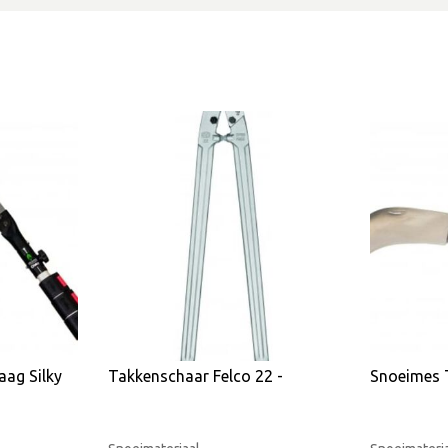
aag Silky
Takkenschaar Felco 22 -
Snoeimes 