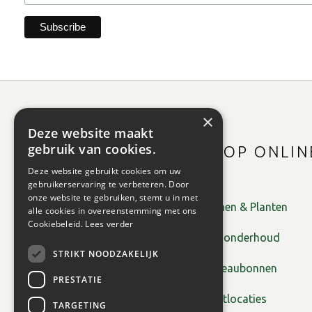
×
Deze website maakt
gebruik van cookies.
SHOP ONLIN
Deze website gebruikt cookies om uw
gebruikerservaring te verbeteren. Door
onze website te gebruiken, stemt u in met
Bomen & Planten
alle cookies in overeenstemming met ons
Cookiebeleid.
Lees verder
Tuinonderhoud
STRIKT NOODZAKELIJK
Cadeaubonnen
PRESTATIE
Plantlocaties
TARGETING