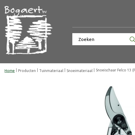
Ga
naar
content
Snoeischaar Felco 13 (F
Home
Producten
Tuinmateriaal
Snoeimateriaal