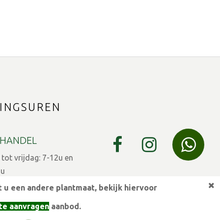
INGSUREN
HANDEL
ot vrijdag: 7-12u en
9u
 u een andere plantmaat,
bekijk hiervoor
 7-12u en 13-15u
te aanvragen
aanbod.
eestdagen gesloten