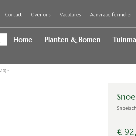
Contact
Over ons
Vacatures
Aanvraag formulier
Home
Planten & Bomen
Tuinma
.13) -
Snoei
Snoeisch
€
92