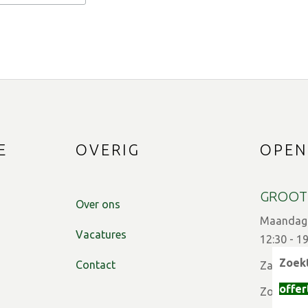
E
OVERIG
OPEN
GROOT
Over ons
Maandag t
Vacatures
12:30 - 1
Zoekt
Contact
Zaterdag:
offer
Zon- en f