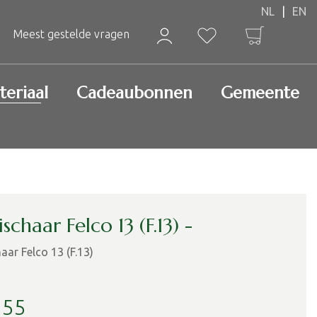
Meest gestelde vragen
teriaal
Cadeaubonnen
Gemeente
schaar Felco 13 (F.13) -
aar Felco 13 (F.13)
,
55