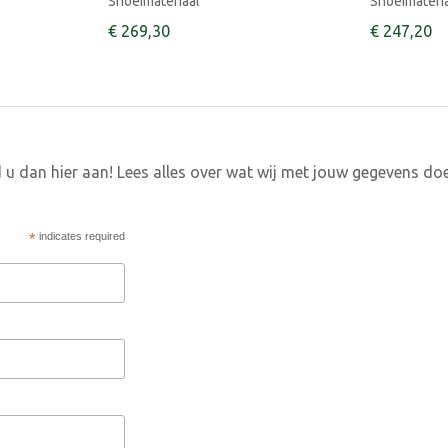
Snoeimateriaal
Snoeimateri
€
269
,
30
€
247
,
20
 u dan hier aan! Lees alles over wat wij met jouw gegevens do
*
indicates required