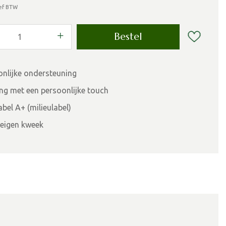
ief BTW
onlijke ondersteuning
ing met een persoonlijke touch
bel A+ (milieulabel)
eigen kweek