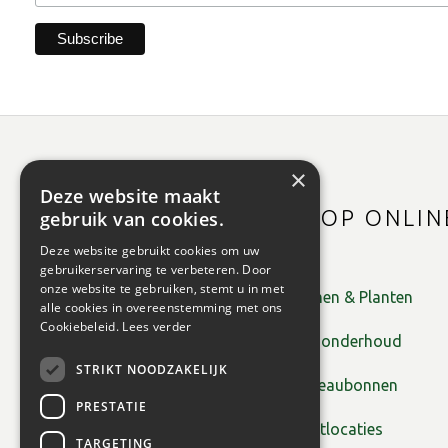
×
Deze website maakt
SHOP ONLIN
gebruik van cookies.
Deze website gebruikt cookies om uw
gebruikerservaring te verbeteren. Door
onze website te gebruiken, stemt u in met
Bomen & Planten
alle cookies in overeenstemming met ons
Cookiebeleid.
Lees verder
Tuinonderhoud
STRIKT NOODZAKELIJK
Cadeaubonnen
PRESTATIE
Plantlocaties
TARGETING