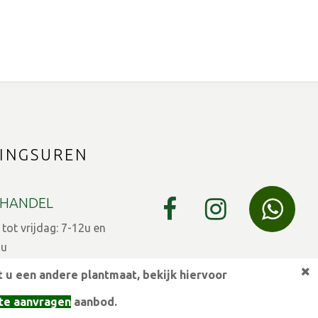
INGSUREN
HANDEL
ot vrijdag: 7-12u en
9u
 7-12u en 13-15u
 u een andere plantmaat,
bekijk hiervoor
eestdagen gesloten
te aanvragen
aanbod.