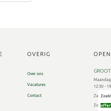
E
OVERIG
OPEN
GROOT
Over ons
Maandag t
Vacatures
12:30 - 1
Contact
Zaterdag:
Zoekt
Zon- en f
offer