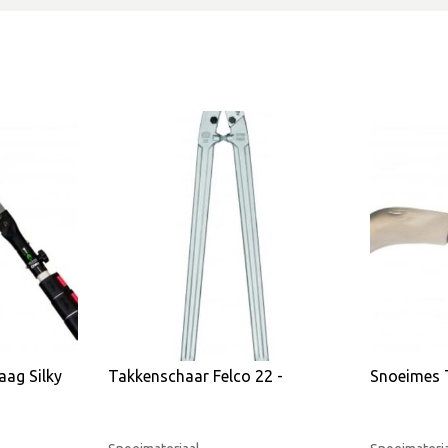
aag Silky
Takkenschaar Felco 22 -
Snoeimes 