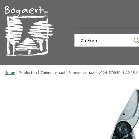
Ga
naar
content
Snoeischaar Felco 10 (F
Home
Producten
Tuinmateriaal
Snoeimateriaal