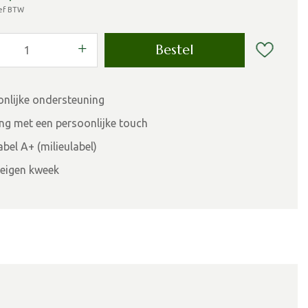
ief BTW
onlijke ondersteuning
ing met een persoonlijke touch
bel A+ (milieulabel)
eigen kweek