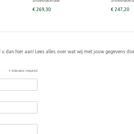
Snoeimateriaal
Snoeimateri
€
269
,
30
€
247
,
20
 u dan hier aan! Lees alles over wat wij met jouw gegevens do
*
indicates required