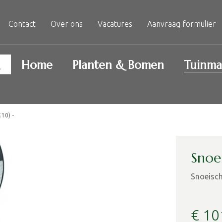
Contact
Over ons
Vacatures
Aanvraag formulier
Home
Planten & Bomen
Tuinma
.10) -
Snoei
Snoeisch
€
10