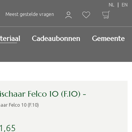
Meest gestelde vragen
teriaal
Cadeaubonnen
Gemeente
schaar Felco 10 (F.10) -
aar Felco 10 (F.10)
1
,
65