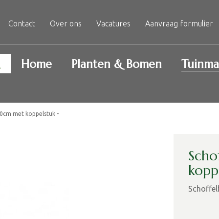
Contact
Over ons
Vacatures
Aanvraag formulier
Home
Planten & Bomen
Tuinma
0cm met koppelstuk -
Scho
kopp
Schoffe