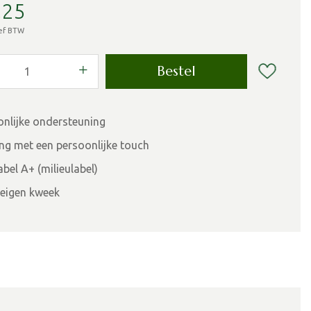
,
25
ief BTW
onlijke ondersteuning
ing met een persoonlijke touch
bel A+ (milieulabel)
eigen kweek