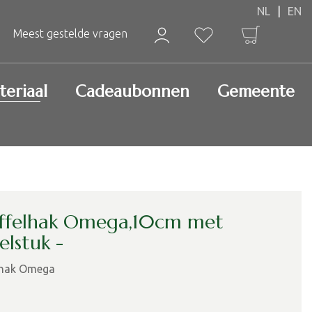
Meest gestelde vragen
teriaal
Cadeaubonnen
Gemeente
ffelhak Omega,10cm met
elstuk -
lhak Omega