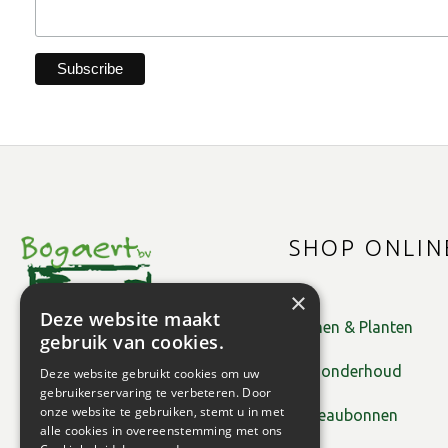
SHOP ONLIN
×
Deze website maakt
Bomen & Planten
gebruik van cookies.
Tuinonderhoud
Deze website gebruikt cookies om uw
gebruikerservaring te verbeteren. Door
onze website te gebruiken, stemt u in met
Cadeaubonnen
alle cookies in overeenstemming met ons