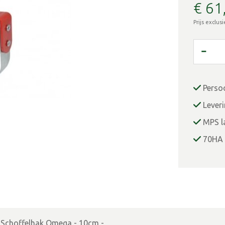
€
61
Prijs exclus
Perso
Lever
MPS la
70HA 
Schoffelhak Omega - 10cm -