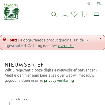
G
a
n
a
a
r
c
o
x
Fout!
De opgevraagde productpagina is tijdelijk
n
uitgeschakeld. Ga terug naar het
overzicht
.
t
e
n
NIEUWSBRIEF
t
Wilt u regelmatig onze digitale nieuwsbrief ontvangen?
Meld u dan hier aan! Lees alles over wat wij met jouw
gegevens doen in onze
privacy verklaring
E-mailadres