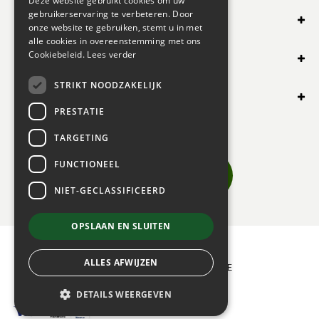
Deze website gebruikt cookies om uw
gebruikerservaring te verbeteren. Door
SHOP ONLINE
onze website te gebruiken, stemt u in met
alle cookies in overeenstemming met ons
OVERIG
Cookiebeleid.
Lees verder
STRIKT NOODZAKELIJK
OPENINGSUREN
PRESTATIE
TARGETING
FUNCTIONEEL
NIET-GECLASSIFICEERD
OPSLAAN EN SLUITEN
© 2024 BOGAERT B.V.
ALLES AFWIJZEN
|
GREEN SOLUTIONS
|
PRIVACY POLICY
|
ALGEMENE
VERKOOPSVOORWAARDEN
DETAILS WEERGEVEN