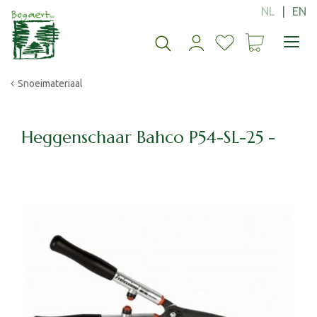
G
a
n
a
a
Snoeimateriaal
r
c
o
n
Heggenschaar Bahco P54-SL-25 -
t
e
n
t