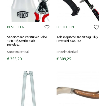
BESTELLEN
BESTELLEN
Snoeischaar-verstuiver Felco
Telescopische snoeizaag Silky
19 (F.19),Synthetisch
Hayauchi 6300-6.3 -
recyclee…
Snoeimateriaal
Snoeimateriaal
€
353
,
20
€
309
,
25