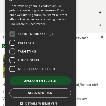
Deze website gebruikt cookies om uw
gebruikerservaring te verbeteren. Door
SHOP ONLINE
onze website te gebruiken, stemt u in met
alle cookies in overeenstemming met ons
OVERIG
Cookiebeleid.
Lees verder
STRIKT NOODZAKELIJK
OPENINGSUREN
Zoekt u een andere plantmaat,
bekijk hiervoor
PRESTATIE
offerte aanvragen
aanbod.
TARGETING
FUNCTIONEEL
NIET-GECLASSIFICEERD
OPSLAAN EN SLUITEN
Heeft u toch uw gewenste plantmaat of plant/boom niet
© 2024 BOGAERT B.V.
gevonden?
ALLES AFWIJZEN
|
GREEN SOLUTIONS
|
PRIVACY POLICY
|
ALGEMENE
Vul ons
aanvraagformulier
in en we trachten uw
VERKOOPSVOORWAARDEN
DETAILS WEERGEVEN
aanvraag met spoed te behandelen.