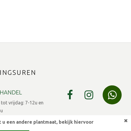
INGSUREN
HANDEL
ot vrijdag: 7-12u en
9u
 7-12u en 13-15u
 u een andere plantmaat,
bekijk hiervoor