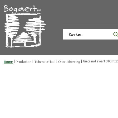
Ga
naar
content
Gietrand zwart 30cmx2
Home
Producten
Tuinmateriaal
Onkruidwering