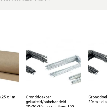
,25 x 1m
Gronddoekpen
Gronddoek
gekarteld/onbehandeld
20cm - dia
20x20x20cm - dia 4mm 100…