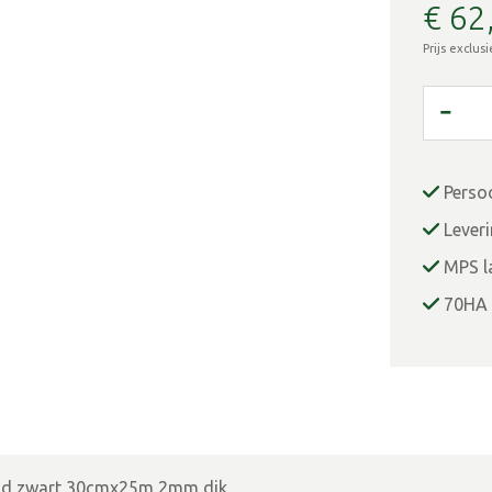
€
62
Prijs exclus
Perso
Lever
MPS la
70HA 
nd zwart 30cmx25m 2mm dik