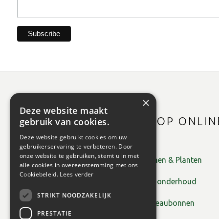
×
Deze website maakt
SHOP ONLIN
gebruik van cookies.
Deze website gebruikt cookies om uw
gebruikerservaring te verbeteren. Door
onze website te gebruiken, stemt u in met
Bomen & Planten
alle cookies in overeenstemming met ons
Cookiebeleid.
Lees verder
Tuinonderhoud
STRIKT NOODZAKELIJK
Cadeaubonnen
PRESTATIE