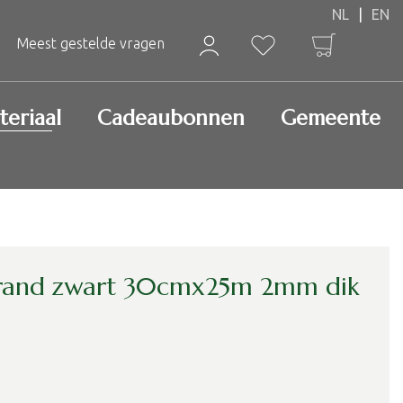
Meest gestelde vragen
teriaal
Cadeaubonnen
Gemeente
rand zwart 30cmx25m 2mm dik
d