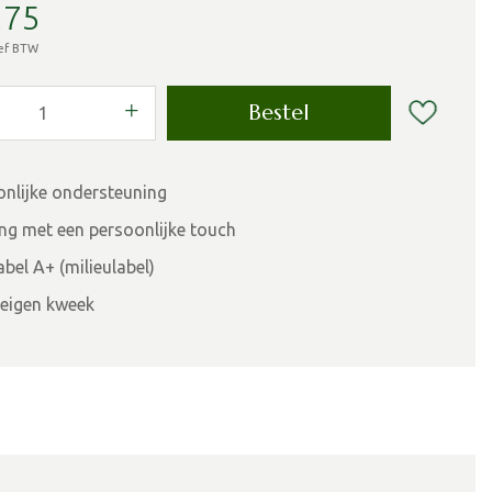
,
75
ief BTW
onlijke ondersteuning
ing met een persoonlijke touch
bel A+ (milieulabel)
eigen kweek