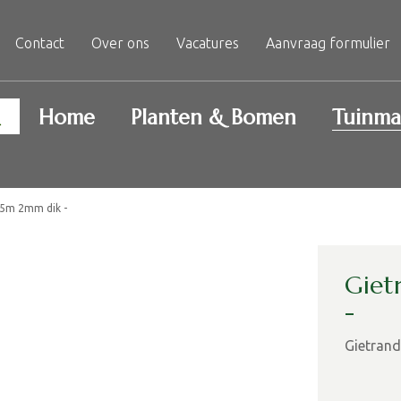
Contact
Over ons
Vacatures
Aanvraag formulier
Home
Planten & Bomen
Tuinma
5m 2mm dik -
Giet
-
Gietran