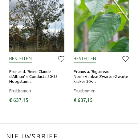
BESTELLEN
BESTELLEN
Prunus d. 'Reine Claude
Prunus a. 'Bigarreau
d'Althan' = Conducta 30-35
Noir'=Varikse Zwarte=Zwarte
Hoogstam…
kraker 30-…
Fruitbomen
Fruitbomen
€
637
,
15
€
637
,
15
NIEUWSBRIEF