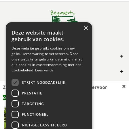
×
Deze website maakt
gebruik van cookies.
Deze website gebruikt cookies om uw
gebruikerservaring te verbeteren. Door
SHOP ONLINE
onze website te gebruiken, stemt u in met
alle cookies in overeenstemming met ons
OVERIG
Cookiebeleid.
Lees verder
STRIKT NOODZAKELIJK
OPENINGSUREN
Zoekt u een andere plantmaat,
bekijk hiervoor
PRESTATIE
offerte aanvragen
aanbod.
TARGETING
FUNCTIONEEL
NIET-GECLASSIFICEERD