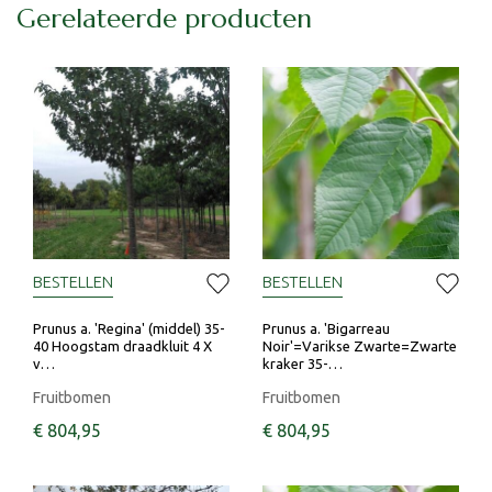
Gerelateerde producten
BESTELLEN
BESTELLEN
Prunus a. 'Regina' (middel) 35-
Prunus a. 'Bigarreau
40 Hoogstam draadkluit 4 X
Noir'=Varikse Zwarte=Zwarte
v…
kraker 35-…
Fruitbomen
Fruitbomen
€
804
,
95
€
804
,
95