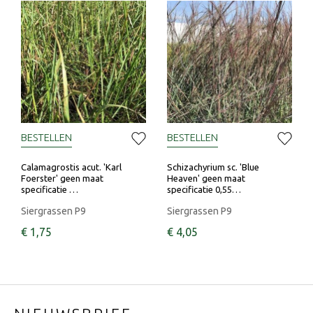
BESTELLEN
BESTELLEN
Calamagrostis acut. 'Karl
Schizachyrium sc. 'Blue
Foerster' geen maat
Heaven' geen maat
specificatie …
specificatie 0,55…
Siergrassen P9
Siergrassen P9
€
1
,
75
€
4
,
05