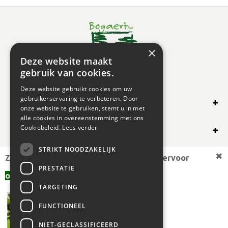
×
Deze website maakt
gebruik van cookies.
Deze website gebruikt cookies om uw
gebruikerservaring te verbeteren. Door
SHOP ONLINE
onze website te gebruiken, stemt u in met
alle cookies in overeenstemming met ons
OVERIG
Cookiebeleid.
Lees verder
STRIKT NOODZAKELIJK
OPENINGSUREN
Zoekt u een andere plantmaat,
bekijk hiervoor
PRESTATIE
offerte aanvragen
aanbod.
TARGETING
FUNCTIONEEL
NIET-GECLASSIFICEERD