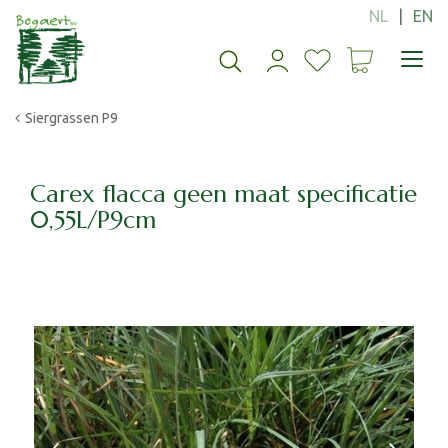
G
a
n
a
a
Siergrassen P9
r
c
o
n
Carex flacca geen maat specificatie
t
0,55L/P9cm
e
n
t