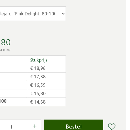
,
80
ief BTW
Stukprijs
€
18
,
96
€
17
,
38
€
16
,
59
€
15
,
80
100
€
14
,
68