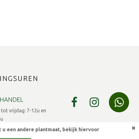
INGSUREN
HANDEL
ot vrijdag: 7-12u en
9u
 u een andere plantmaat,
bekijk hiervoor
 7-12u en 13-15u