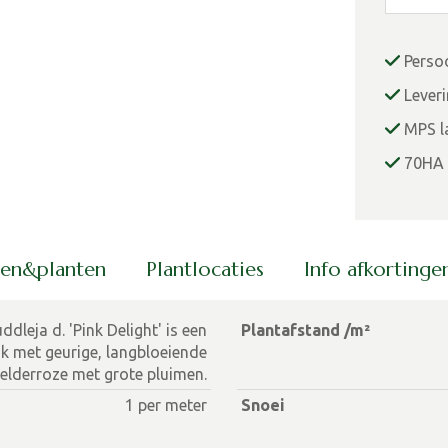
Perso
Lever
MPS la
70HA 
men&planten
Plantlocaties
Info afkorting
ddleja d. 'Pink Delight' is een
Plantafstand /m²
ik met geurige, langbloeiende
elderroze met grote pluimen.
1 per meter
Snoei