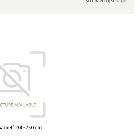
struik en rijke bloei.
'Garnet' 200-250 cm