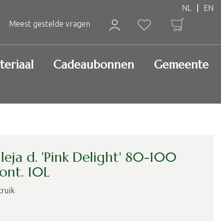
Meest gestelde vragen
teriaal
Cadeaubonnen
Gemeente
leja d. 'Pink Delight' 80-100
ont. 10L
truik