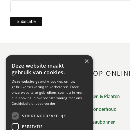
×
Deze website maakt
gebruik van cookies.
SHOP ONLIN
Deze website gebruikt cookies om uw
gebruikerservaring te verbeteren. Door
onze website te gebruiken, stemt u in met
Bomen & Planten
alle cookies in overeenstemming met ons
Cookiebeleid.
Lees verder
Tuinonderhoud
STRIKT NOODZAKELIJK
Cadeaubonnen
PRESTATIE