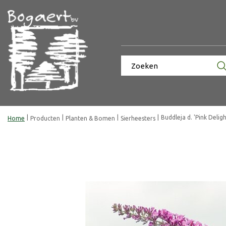
Ga
naar
content
Buddleja d. 'Pink Delig
Home
Producten
Planten & Bomen
Sierheesters