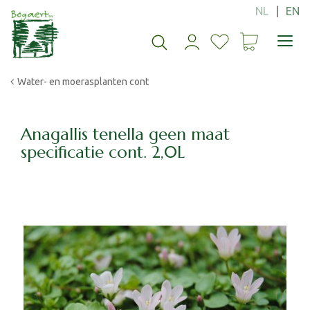
G
a
n
a
a
Water- en moerasplanten cont
r
c
o
n
Anagallis tenella geen maat
t
specificatie cont. 2,0L
e
n
t