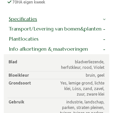
70HA eigen kweek
Specificaties
Transport/Levering van bomen&planten
Plantlocaties
Info afkortingen & maatvoeringen
Blad
bladverliezende,
herfstkleur, rood, Violet
Bloeikleur
bruin, geel
Grondsoort
Yes, lemige grond, lichte
klei, Löss, zand, zavel,
zuur, zware klei
Gebruik
industrie, landschap,
parken, straten pleinen,
tuinen, tuinen en parken,