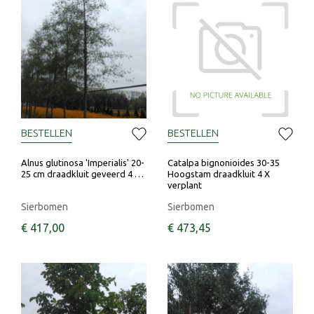
BESTELLEN
BESTELLEN
Alnus glutinosa 'Imperialis' 20-
Catalpa bignonioides 30-35
25 cm draadkluit geveerd 4 …
Hoogstam draadkluit 4 X
verplant
Sierbomen
Sierbomen
€
417
,
00
€
473
,
45