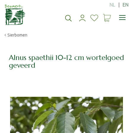
G
a
n
a
a
Sierbomen
r
c
o
n
Alnus spaethii 10-12 cm wortelgoed
t
geveerd
e
n
t