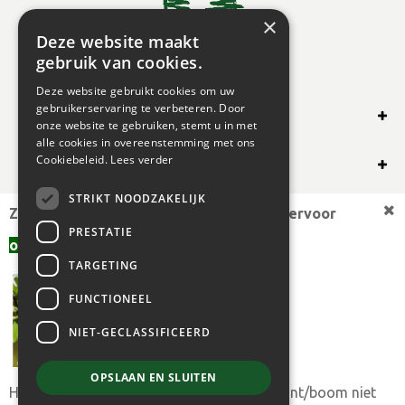
×
Deze website maakt
gebruik van cookies.
Deze website gebruikt cookies om uw
gebruikerservaring te verbeteren. Door
SHOP ONLINE
onze website te gebruiken, stemt u in met
alle cookies in overeenstemming met ons
OVERIG
Cookiebeleid.
Lees verder
STRIKT NOODZAKELIJK
OPENINGSUREN
Zoekt u een andere plantmaat,
bekijk hiervoor
PRESTATIE
offerte aanvragen
aanbod.
TARGETING
FUNCTIONEEL
NIET-GECLASSIFICEERD
OPSLAAN EN SLUITEN
Heeft u toch uw gewenste plantmaat of plant/boom niet