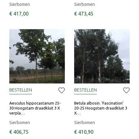
Sierbomen
Sierbomen
€
417
,
00
€
473
,
45
BESTELLEN
BESTELLEN
Aesculus hippocastanum 25-
Betula albosin. 'Fascination'
30 Hoogstam draadkluit 3 X
20-25 Hoogstam draadkluit 3
verpla…
X…
Sierbomen
Sierbomen
€
406
,
75
€
410
,
90