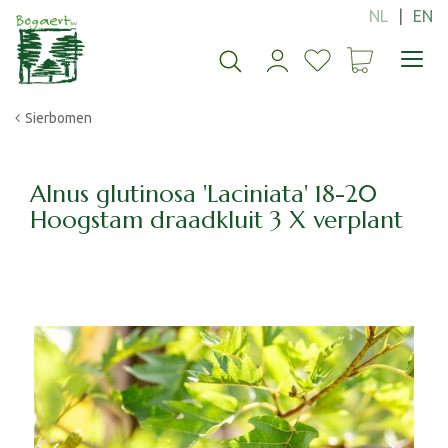
G
a
n
a
a
Sierbomen
r
c
o
n
Alnus glutinosa 'Laciniata' 18-20
t
Hoogstam draadkluit 3 X verplant
e
n
t