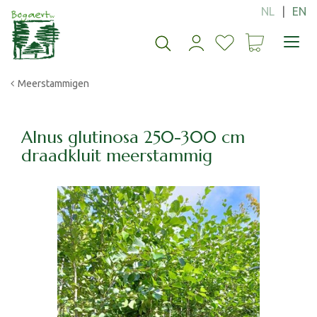
G
a
n
a
a
Meerstammigen
r
c
o
n
Alnus glutinosa 250-300 cm
t
draadkluit meerstammig
e
n
t