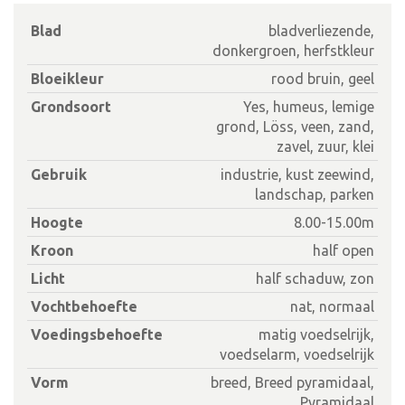
Blad
bladverliezende,
donkergroen, herfstkleur
Bloeikleur
rood bruin, geel
Grondsoort
Yes, humeus, lemige
grond, Löss, veen, zand,
zavel, zuur, klei
Gebruik
industrie, kust zeewind,
landschap, parken
Hoogte
8.00-15.00m
Kroon
half open
Licht
half schaduw, zon
Vochtbehoefte
nat, normaal
Voedingsbehoefte
matig voedselrijk,
voedselarm, voedselrijk
Vorm
breed, Breed pyramidaal,
Pyramidaal