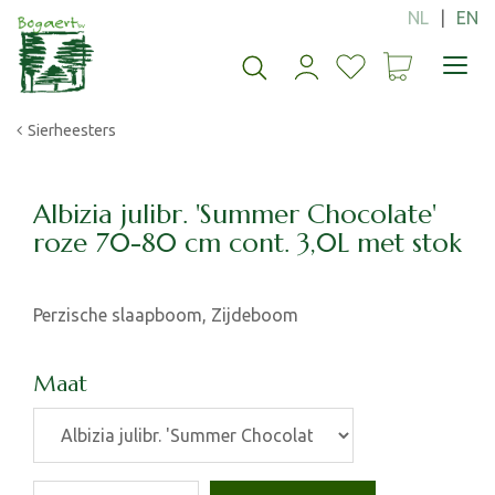
G
a
n
a
a
Sierheesters
r
c
o
n
Albizia julibr. 'Summer Chocolate'
t
roze 70-80 cm cont. 3,0L met stok
e
n
t
Perzische slaapboom, Zijdeboom
Maat