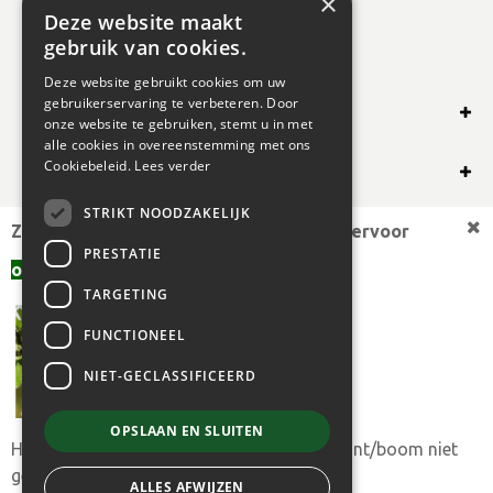
×
Deze website maakt
gebruik van cookies.
Deze website gebruikt cookies om uw
gebruikerservaring te verbeteren. Door
SHOP ONLINE
onze website te gebruiken, stemt u in met
alle cookies in overeenstemming met ons
OVERIG
Cookiebeleid.
Lees verder
STRIKT NOODZAKELIJK
OPENINGSUREN
Zoekt u een andere plantmaat,
bekijk hiervoor
PRESTATIE
offerte aanvragen
aanbod.
TARGETING
FUNCTIONEEL
NIET-GECLASSIFICEERD
OPSLAAN EN SLUITEN
Heeft u toch uw gewenste plantmaat of plant/boom niet
© 2024 BOGAERT B.V.
gevonden?
ALLES AFWIJZEN
Albizia julibr. 'Summer Chocolate' roze 60-80 cm cont. 10L