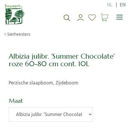
G
a
n
a
a
Sierheesters
r
c
o
n
Albizia julibr. 'Summer Chocolate'
t
roze 60-80 cm cont. 10L
e
n
t
Perzische slaapboom, Zijdeboom
Maat