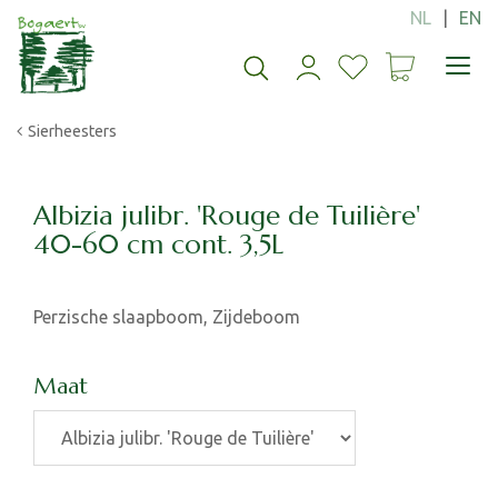
G
a
n
a
a
Sierheesters
r
c
o
n
Albizia julibr. 'Rouge de Tuilière'
t
40-60 cm cont. 3,5L
e
n
t
Perzische slaapboom, Zijdeboom
Maat