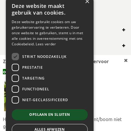
×
Deze website maakt
gebruik van cookies.
Deze website gebruikt cookies om uw
gebruikerservaring te verbeteren. Door
SHOP ONLINE
onze website te gebruiken, stemt u in met
alle cookies in overeenstemming met ons
OVERIG
Cookiebeleid.
Lees verder
STRIKT NOODZAKELIJK
OPENINGSUREN
Zoekt u een andere plantmaat,
bekijk hiervoor
PRESTATIE
offerte aanvragen
aanbod.
TARGETING
FUNCTIONEEL
NIET-GECLASSIFICEERD
OPSLAAN EN SLUITEN
Heeft u toch uw gewenste plantmaat of plant/boom niet
© 2024 BOGAERT B.V.
gevonden?
ALLES AFWIJZEN
Albizia julibr. 'Rouge de Tuilière' 40-60 cm cont. 3,5L